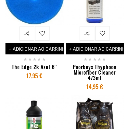
+ ADICIONAR AO CARRINHO
+ ADICIONAR AO CARRINHO










The Edge 2k Azul 6''
Poorboys Thyphoon
Microfiber Cleaner
17,95 €
473ml
14,95 €