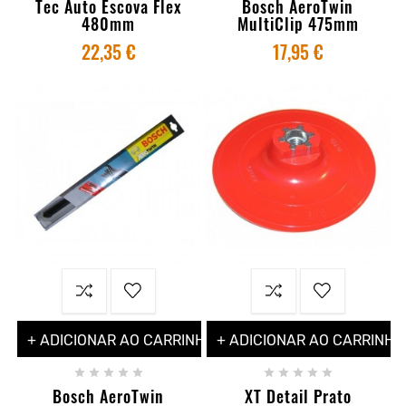
Tec Auto Escova Flex
Bosch AeroTwin
480mm
MultiClip 475mm
22,35 €
17,95 €
+ ADICIONAR AO CARRINHO
+ ADICIONAR AO CARRINHO










Bosch AeroTwin
XT Detail Prato