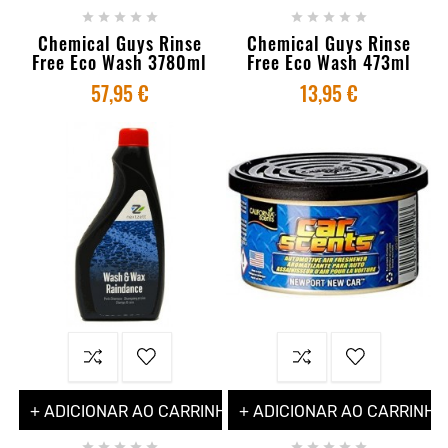










Chemical Guys Rinse
Chemical Guys Rinse
Free Eco Wash 3780ml
Free Eco Wash 473ml
57,95 €
13,95 €
+ ADICIONAR AO CARRINHO
+ ADICIONAR AO CARRINHO









