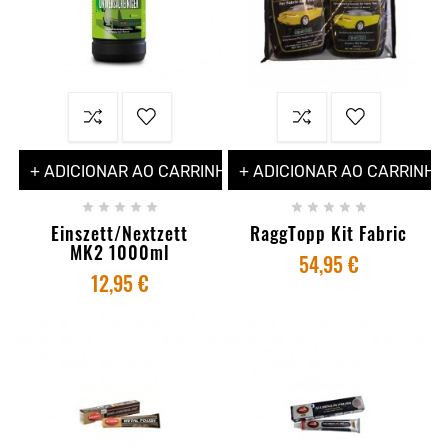
+ ADICIONAR AO CARRINHO
+ ADICIONAR AO CARRINHO










Einszett/Nextzett
RaggTopp Kit Fabric
MK2 1000ml
54,95 €
12,95 €