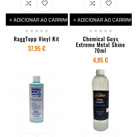
+ ADICIONAR AO CARRINHO
+ ADICIONAR AO CARRINHO










RaggTopp Vinyl Kit
Chemical Guys
Extreme Metal Shine
37,95 €
70ml
4,95 €