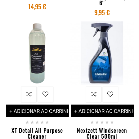
6''
14,95 €
9,95 €
+ ADICIONAR AO CARRINHO
+ ADICIONAR AO CARRINHO










XT Detail All Purpose
Nextzett Windscreen
Cleaner
Clear 500ml