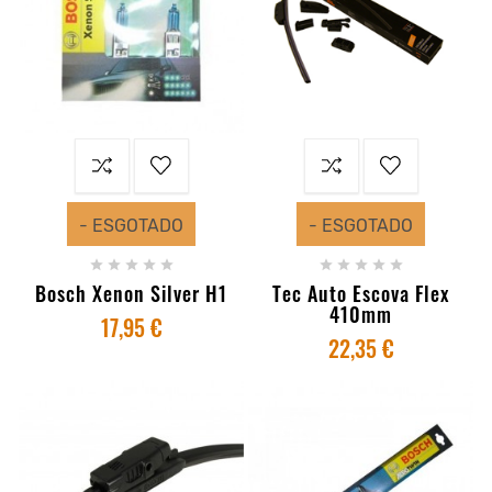
- ESGOTADO
- ESGOTADO










Bosch Xenon Silver H1
Tec Auto Escova Flex
410mm
17,95 €
22,35 €