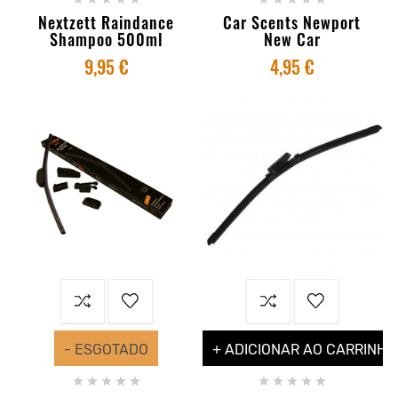
Nextzett Raindance
Car Scents Newport
Shampoo 500ml
New Car
9,95 €
4,95 €
- ESGOTADO
+ ADICIONAR AO CARRINHO









