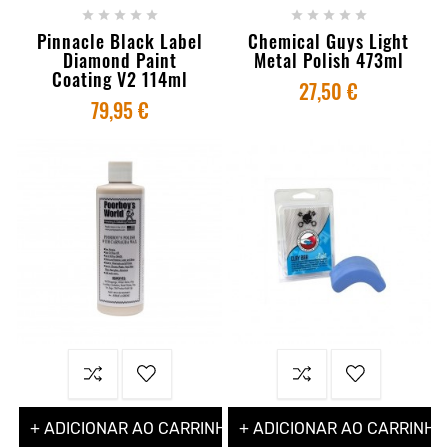










Pinnacle Black Label
Chemical Guys Light
Diamond Paint
Metal Polish 473ml
Coating V2 114ml
27,50 €
79,95 €
+ ADICIONAR AO CARRINHO
+ ADICIONAR AO CARRINHO