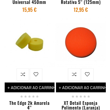
Universal 450mm
Rotativa 5'' (125mm)
15,95 €
12,95 €
+ ADICIONAR AO CARRINHO
+ ADICIONAR AO CARRINHO










The Edge 2k Amarela
XT Detail Esponja
4''
Polimento (Laranja)