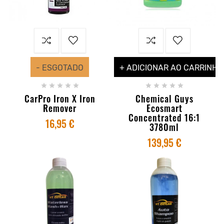
- ESGOTADO
+ ADICIONAR AO CARRINHO










CarPro Iron X Iron
Chemical Guys
Remover
Ecosmart
Concentrated 16:1
16,95 €
3780ml
139,95 €