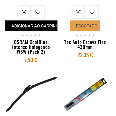
+ ADICIONAR AO CARRINHO
- ESGOTADO










OSRAM CoolBlue
Tec Auto Escova Flex
Intense Halogeneo
430mm
W5W (Pack 2)
22,35 €
7,50 €