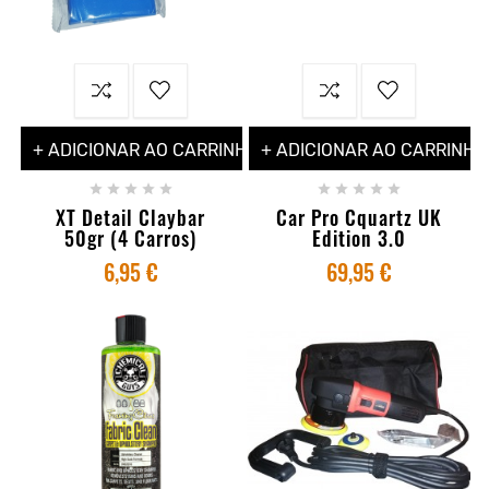
+ ADICIONAR AO CARRINHO
+ ADICIONAR AO CARRINHO










XT Detail Claybar
Car Pro Cquartz UK
50gr (4 Carros)
Edition 3.0
6,95 €
69,95 €