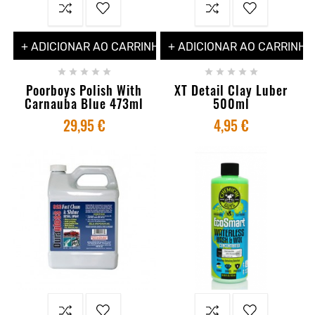
+ ADICIONAR AO CARRINHO
+ ADICIONAR AO CARRINHO










Poorboys Polish With
XT Detail Clay Luber
Carnauba Blue 473ml
500ml
29,95 €
4,95 €