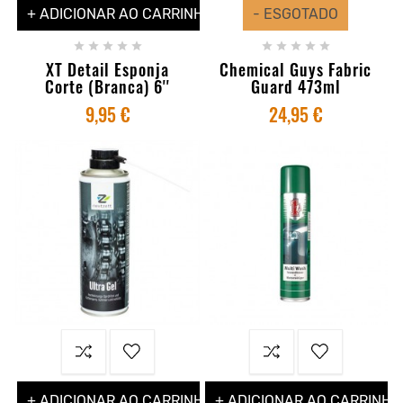
+ ADICIONAR AO CARRINHO
- ESGOTADO










XT Detail Esponja
Chemical Guys Fabric
Corte (Branca) 6''
Guard 473ml
9,95 €
24,95 €
+ ADICIONAR AO CARRINHO
+ ADICIONAR AO CARRINHO