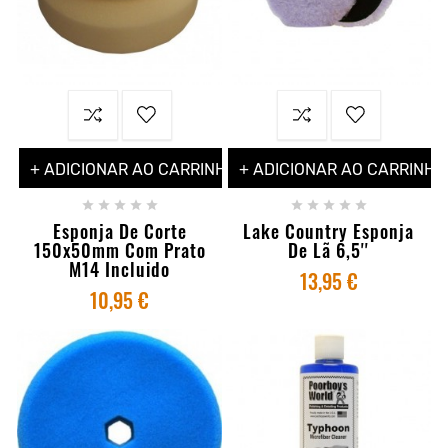
+ ADICIONAR AO CARRINHO
+ ADICIONAR AO CARRINHO










Esponja De Corte
Lake Country Esponja
150x50mm Com Prato
De Lã 6,5''
M14 Incluido
13,95 €
10,95 €