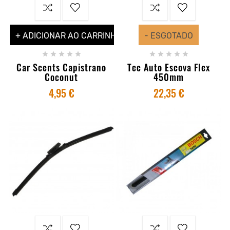
+ ADICIONAR AO CARRINHO
- ESGOTADO










Car Scents Capistrano
Tec Auto Escova Flex
Coconut
450mm
4,95 €
22,35 €