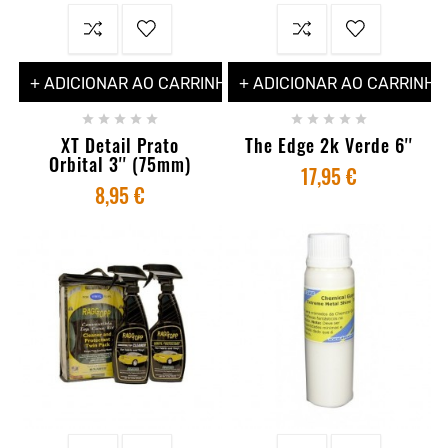
+ ADICIONAR AO CARRINHO
+ ADICIONAR AO CARRINHO










XT Detail Prato
The Edge 2k Verde 6''
Orbital 3'' (75mm)
17,95 €
8,95 €