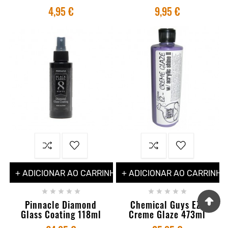
4,95 €
9,95 €
+ ADICIONAR AO CARRINHO
+ ADICIONAR AO CARRINHO










Pinnacle Diamond
Chemical Guys EZ-
Glass Coating 118ml
Creme Glaze 473ml