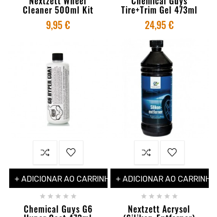
Nextzett Wheel
Chemical Guys
Cleaner 500ml Kit
Tire+Trim Gel 473ml
9,95 €
24,95 €
+ ADICIONAR AO CARRINHO
+ ADICIONAR AO CARRINHO










Chemical Guys G6
Nextzett Acrysol