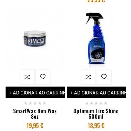
+ ADICIONAR AO CARRINHO
+ ADICIONAR AO CARRINHO










SmartWax Rim Wax
Optimum Tire Shine
8oz
500ml
19,95 €
18,95 €