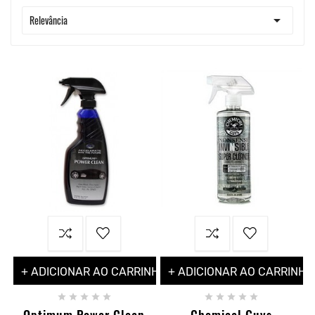

Relevância
+ ADICIONAR AO CARRINHO
+ ADICIONAR AO CARRINHO










Optimum Power Clean
Chemical Guys