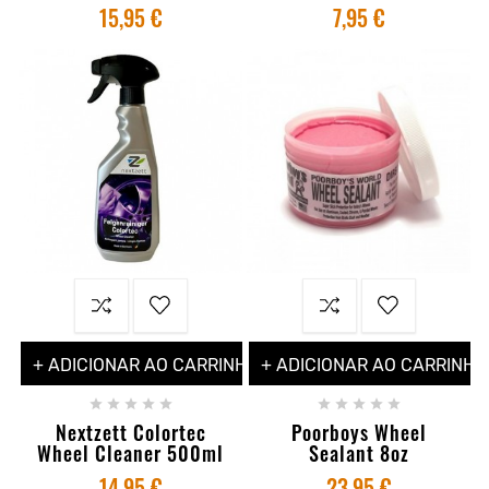
15,95 €
7,95 €
+ ADICIONAR AO CARRINHO
+ ADICIONAR AO CARRINHO










Nextzett Colortec
Poorboys Wheel
Wheel Cleaner 500ml
Sealant 8oz
14,95 €
23,95 €