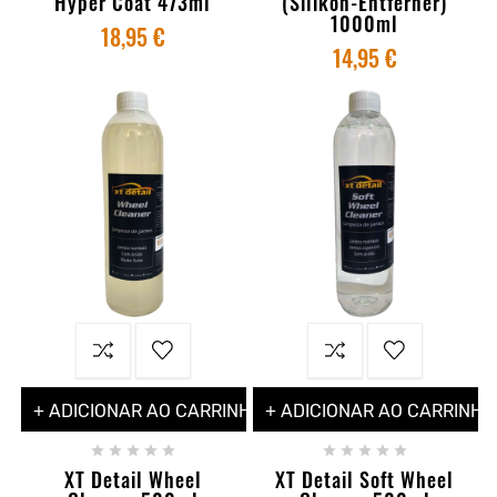
Hyper Coat 473ml
(silikon-Entferner)
1000ml
18,95 €
14,95 €
+ ADICIONAR AO CARRINHO
+ ADICIONAR AO CARRINHO










XT Detail Wheel
XT Detail Soft Wheel