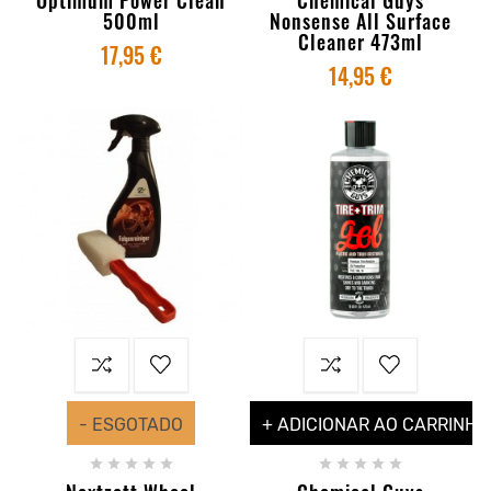
500ml
Nonsense All Surface
Cleaner 473ml
17,95 €
14,95 €
- ESGOTADO
+ ADICIONAR AO CARRINHO









