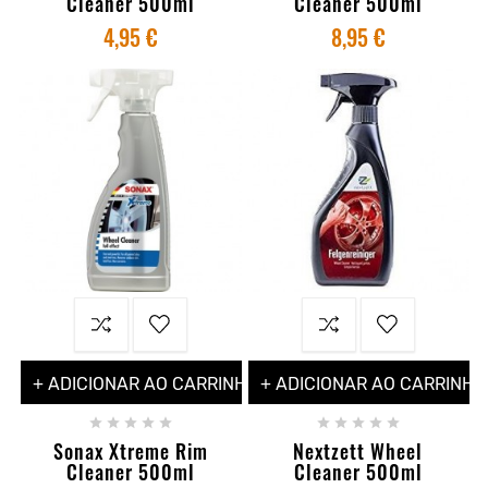
Cleaner 500ml
Cleaner 500ml
4,95 €
8,95 €
+ ADICIONAR AO CARRINHO
+ ADICIONAR AO CARRINHO










Sonax Xtreme Rim
Nextzett Wheel
Cleaner 500ml
Cleaner 500ml