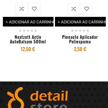
+ ADICIONAR AO CARRINHO
+ ADICIONAR AO CARRINHO










Nextzett Activ
Pinnacle Aplicador
AutoBalsam 500ml
Poliespuma
12,50 €
2,50 €