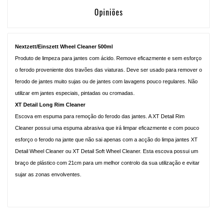
Opiniões
Nextzett/Einszett Wheel Cleaner 500ml
Produto de limpeza para jantes com ácido. Remove eficazmente e sem esforço
o ferodo proveniente dos travões das viaturas. Deve ser usado para remover o
ferodo de jantes muito sujas ou de jantes com lavagens pouco regulares. Não
utilizar em jantes especiais, pintadas ou cromadas.
XT Detail Long Rim Cleaner
Escova em espuma para remoção do ferodo das jantes. A XT Detail Rim
Cleaner possui uma espuma abrasiva que irá limpar eficazmente e com pouco
esforço o ferodo na jante que não sai apenas com a acção do limpa jantes XT
Detail Wheel Cleaner ou XT Detail Soft Wheel Cleaner. Esta escova possui um
braço de plástico com 21cm para um melhor controlo da sua utilização e evitar
sujar as zonas envolventes.