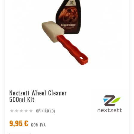
Nextzett Wheel Cleaner
500ml Kit
OPINIÃO (0)





9,95 €
COM IVA