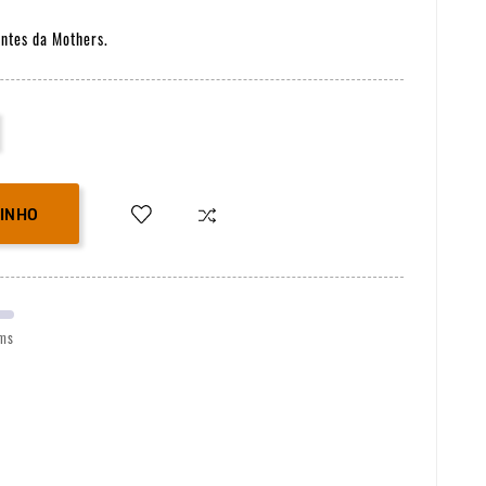
antes da Mothers.
RINHO
ems