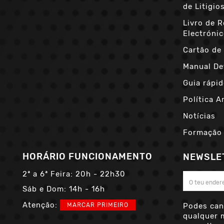
de Litigio
Livro de 
Electróni
Cartão de 
Manual De
Guia rápid
Política A
Notícias
Formação
HORÁRIO FUNCIONAMENTO
NEWSLE
2ª a 6ª Feira:
20h - 22h30
Sáb e Dom:
14h - 16h
Atenção:
MARCAR PRIMEIRO
Podes can
qualquer 