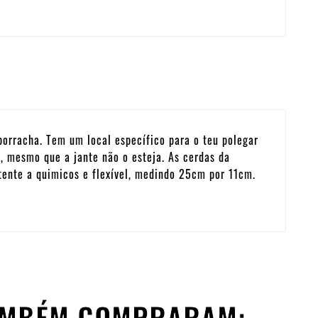
borracha. Tem um local específico para o teu polegar
, mesmo que a jante não o esteja. As cerdas da
stente a quimicos e flexível, medindo 25cm por 11cm.
TAMBÉM COMPRARAM: