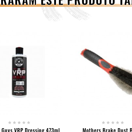
- ESGOTADO
+ ADICIONAR AO CAR










 Guys VRP Dressing 473ml
Mothers Brake Dust 