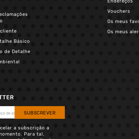
Endereços
s
Vouchers
Reclamações
co
Os meus fav
cliente
Os meus aler
talhe Básico
o de Detalhe
mbiental
TTER
SUBSCREVER
celar a subscrição a
momento. Para tal,