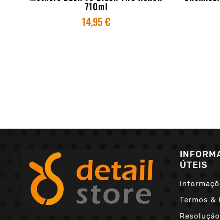
710ml
14,95 €
INFORM
ÚTEIS
Informaçõ
Termos & 
Resolução