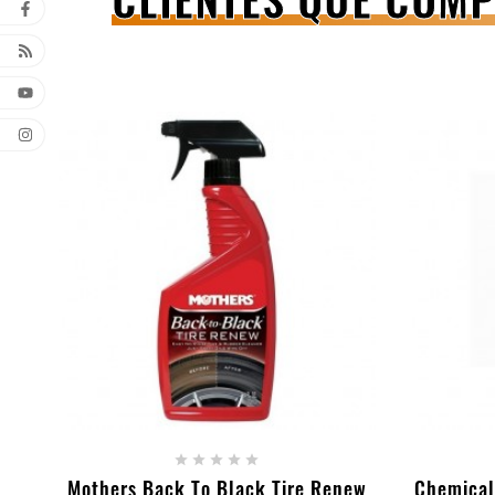
+ ADICIONAR AO CARRINHO





Mothers Back To Black Tire Renew
Chemical