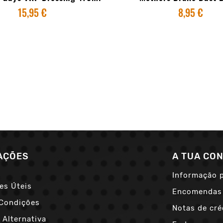
15,95 €
8,95 €
AÇÕES
A TUA CO
Informação 
es Úteis
Encomendas
Condições
Notas de cré
 Alternativa