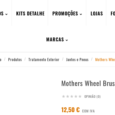
OS
KITS DETALHE
PROMOÇÕES
LOJAS
F
MARCAS
io
Produtos
Tratamento Exterior
Jantes e Pneus
Mothers Whe
Mothers Wheel Bru
OPINIÃO (0)





12,50 €
COM IVA