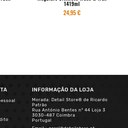
1419ml
24,95 €
NTA
INFORMAÇÃO DA LOJA
Morada: Detail Store® de Ricardo
pessoal
Patrão
Rua António Bentes nº 44 Loja 3
3030-487 Coimbra
dito
Portugal