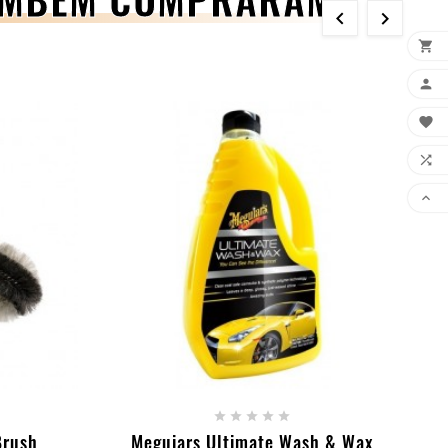







RINHO
+ ADICIONAR AO CARRINHO





Brush
Meguiars Ultimate Wash & Wax