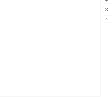


