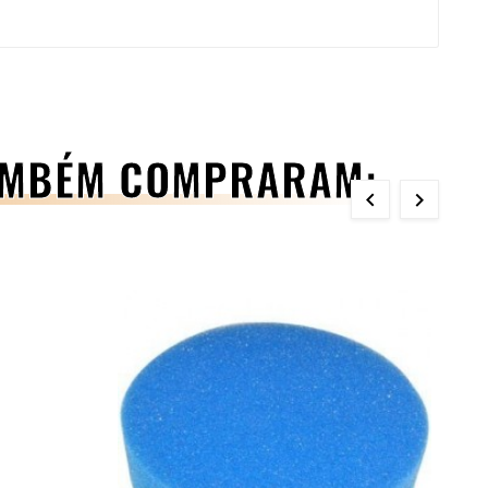
TAMBÉM COMPRARAM:

