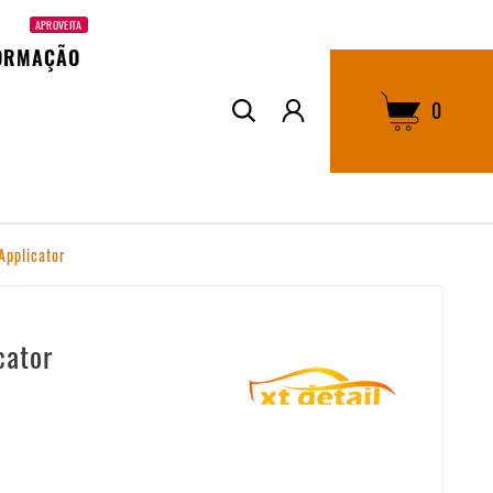
APROVEITA
ORMAÇÃO
0
 Applicator
cator