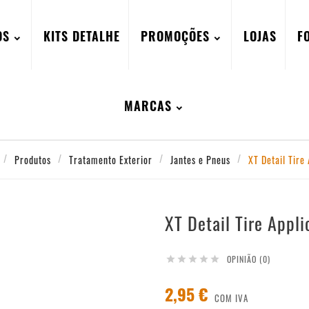
OS
KITS DETALHE
PROMOÇÕES
LOJAS
F
MARCAS
Produtos
Tratamento Exterior
Jantes e Pneus
XT Detail Tire
XT Detail Tire Appli
OPINIÃO (0)





2,95 €
COM IVA