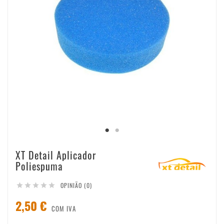
XT Detail Aplicador
Poliespuma
OPINIÃO (0)





2,50 €
COM IVA