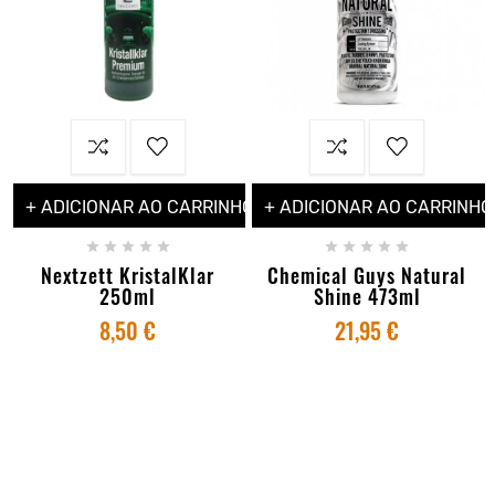
+ ADICIONAR AO CARRINHO
+ ADICIONAR AO CARRINHO










Nextzett KristalKlar
Chemical Guys Natural
250ml
Shine 473ml
8,50 €
21,95 €