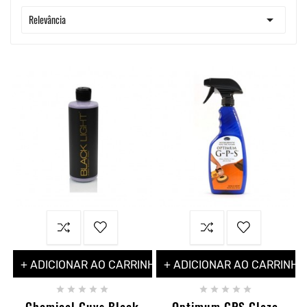

Relevância
+ ADICIONAR AO CARRINHO
+ ADICIONAR AO CARRINHO










Chemical Guys Black
Optimum GPS Glaze