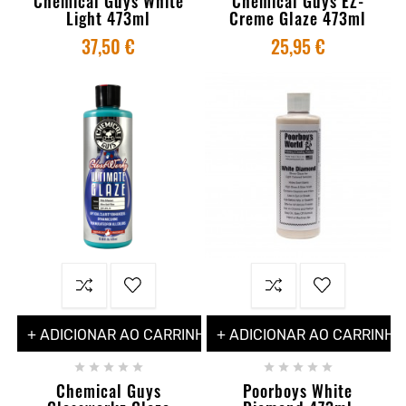
Chemical Guys White
Chemical Guys EZ-
Light 473ml
Creme Glaze 473ml
37,50 €
25,95 €
+ ADICIONAR AO CARRINHO
+ ADICIONAR AO CARRINHO










Chemical Guys
Poorboys White