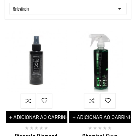

Relevância
+ ADICIONAR AO CARRINHO
+ ADICIONAR AO CARRINHO










Pinnacle Diamond
Chemical Guys