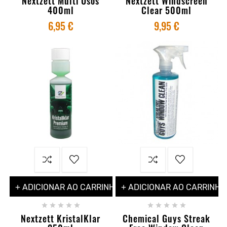
Nextzett Multi Usos
Nextzett Windscreen
400ml
Clear 500ml
6,95 €
9,95 €
+ ADICIONAR AO CARRINHO
+ ADICIONAR AO CARRINHO










Nextzett KristalKlar
Chemical Guys Streak