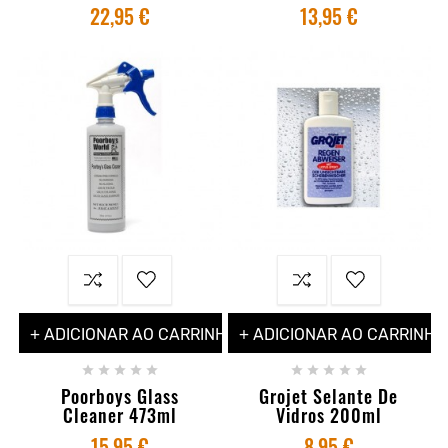
22,95 €
13,95 €
+ ADICIONAR AO CARRINHO
+ ADICIONAR AO CARRINHO










Poorboys Glass
Grojet Selante De
Cleaner 473ml
Vidros 200ml
15,95 €
8,95 €