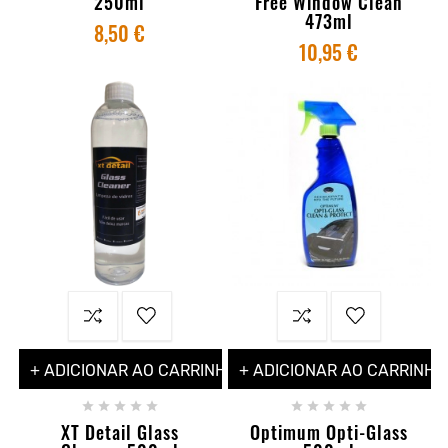
250ml
Free Window Clean
473ml
8,50 €
10,95 €
+ ADICIONAR AO CARRINHO
+ ADICIONAR AO CARRINHO










XT Detail Glass
Optimum Opti-Glass