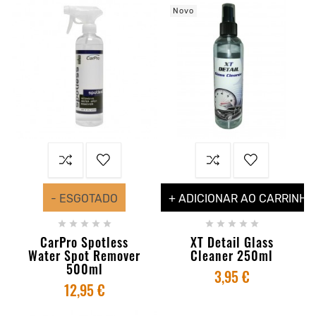
Novo
- ESGOTADO
+ ADICIONAR AO CARRINHO










CarPro Spotless
XT Detail Glass
Water Spot Remover
Cleaner 250ml
500ml
3,95 €
12,95 €