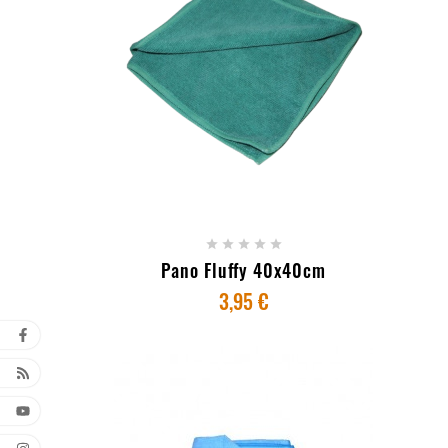
+ ADICIONAR AO CARRINHO





Pano Fluffy 40x40cm
3,95 €