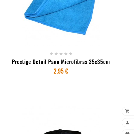
+ ADICIONAR AO CARRINHO





Prestige Detail Pano Microfibras 35x35cm
2,95 €

