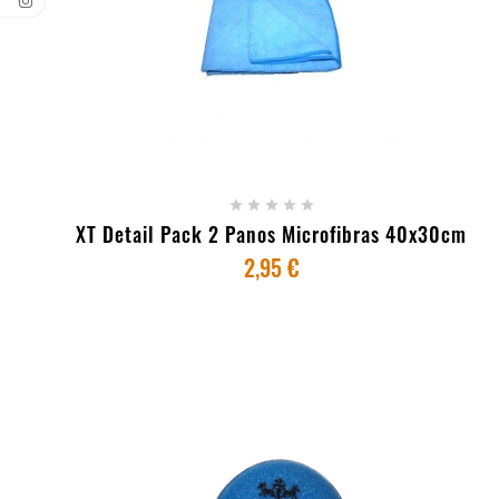
+ ADICIONAR AO CARRINHO





XT Detail Pack 2 Panos Microfibras 40x30cm
2,95 €