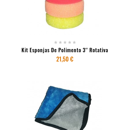
+ ADICIONAR AO CARRINHO





Kit Esponjas De Polimento 3'' Rotativa
21,50 €