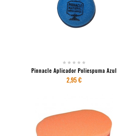
+ ADICIONAR AO CARRINHO





Pinnacle Aplicador Poliespuma Azul
2,95 €