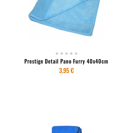
+ ADICIONAR AO CARRINHO





Prestige Detail Pano Furry 40x40cm
3,95 €