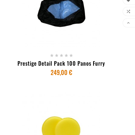



+ ADICIONAR AO CARRINHO





Prestige Detail Pack 100 Panos Furry
249,00 €