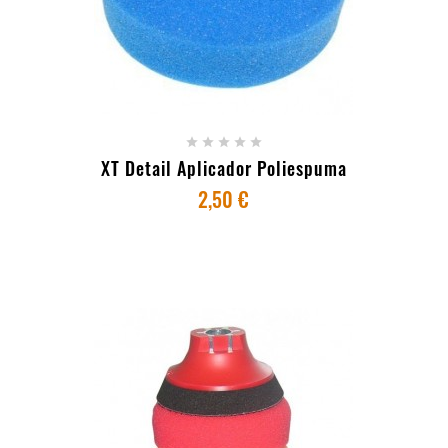
+ ADICIONAR AO CARRINHO





XT Detail Aplicador Poliespuma
2,50 €