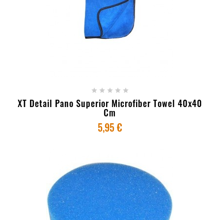
+ ADICIONAR AO CARRINHO





XT Detail Pano Superior Microfiber Towel 40x40
Cm
5,95 €