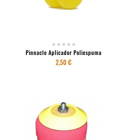
+ ADICIONAR AO CARRINHO





Pinnacle Aplicador Poliespuma
2,50 €