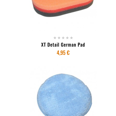
+ ADICIONAR AO CARRINHO





XT Detail German Pad
4,95 €