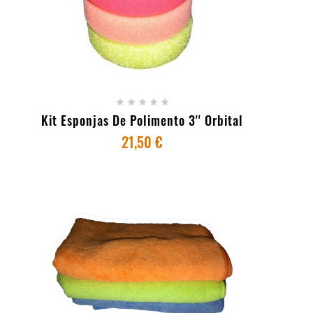
+ ADICIONAR AO CARRINHO





Kit Esponjas De Polimento 3'' Orbital
21,50 €