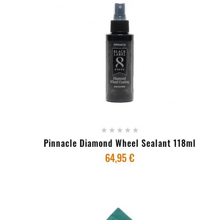
+ ADICIONAR AO CARRINHO





Pinnacle Diamond Wheel Sealant 118ml
64,95 €