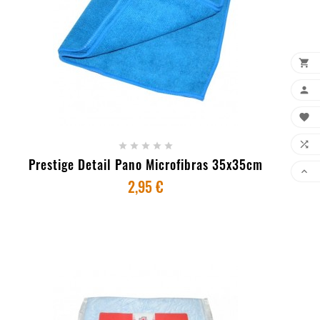


+ ADICIONAR AO CARRINHO







Prestige Detail Pano Microfibras 35x35cm

2,95 €