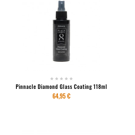
+ ADICIONAR AO CARRINHO





Pinnacle Diamond Glass Coating 118ml
64,95 €