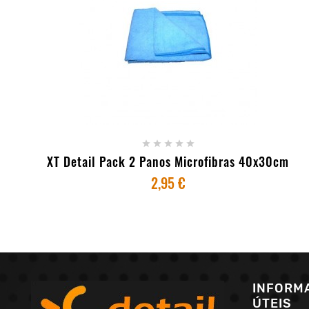
+ ADICIONAR AO CARRINHO





XT Detail Pack 2 Panos Microfibras 40x30cm
2,95 €
INFORM
ÚTEIS