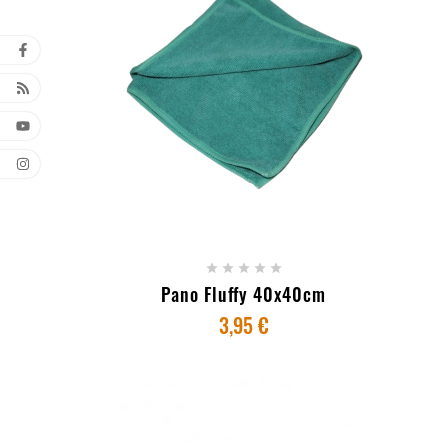
+ ADICIONAR AO CARRINHO





Pano Fluffy 40x40cm
3,95 €