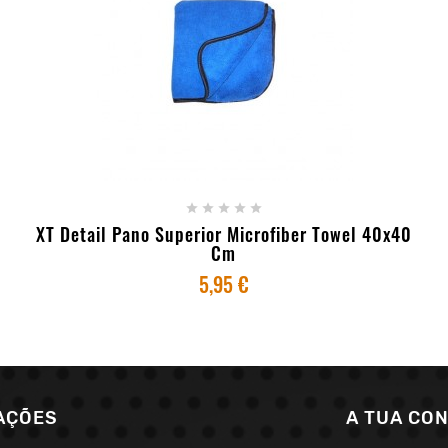
+ ADICIONAR AO CARRINHO





XT Detail Pano Superior Microfiber Towel 40x40
Cm
5,95 €
AÇÕES
A TUA CO