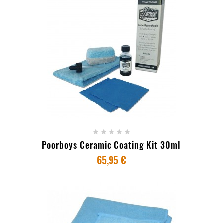
+ ADICIONAR AO CARRINHO





Poorboys Ceramic Coating Kit 30ml
65,95 €