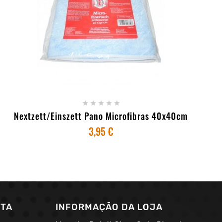
+ ADICIONAR AO CARRINHO





Nextzett/Einszett Pano Microfibras 40x40cm
3,95 €
NTA
INFORMAÇÃO DA LOJA