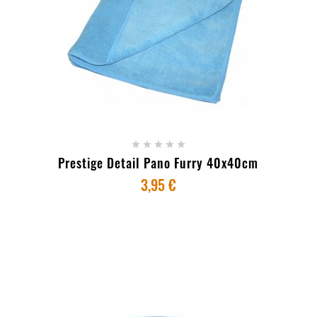
+ ADICIONAR AO CARRINHO





Prestige Detail Pano Furry 40x40cm
3,95 €