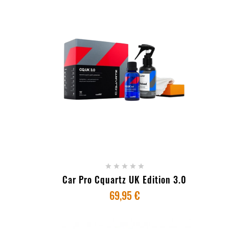
+ ADICIONAR AO CARRINHO





Car Pro Cquartz UK Edition 3.0
69,95 €