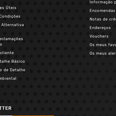
Informação 
es Úteis
Encomendas
Condições
Notas de cré
 Alternativa
Endereços
s
Vouchers
Reclamações
co
Os meus fav
cliente
Os meus aler
talhe Básico
o de Detalhe
mbiental
TTER