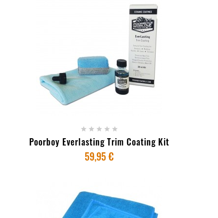
+ ADICIONAR AO CARRINHO





Poorboy Everlasting Trim Coating Kit
59,95 €