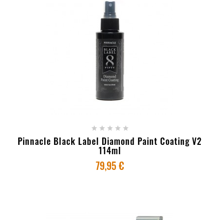
+ ADICIONAR AO CARRINHO





Pinnacle Black Label Diamond Paint Coating V2
114ml
79,95 €