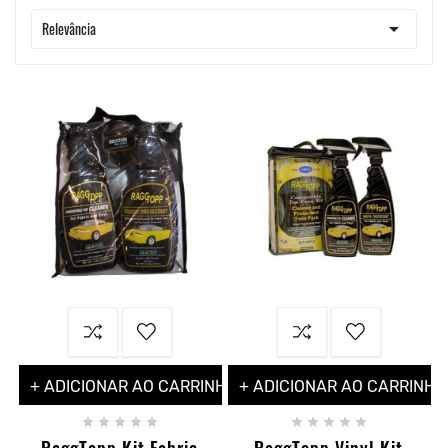

Relevância
+ ADICIONAR AO CARRINHO
+ ADICIONAR AO CARRINHO










RaggTopp Kit Fabric
RaggTopp Vinyl Kit