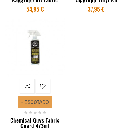
54,95 €
37,95 €
- ESGOTADO





Chemical Guys Fabric
Guard 473ml