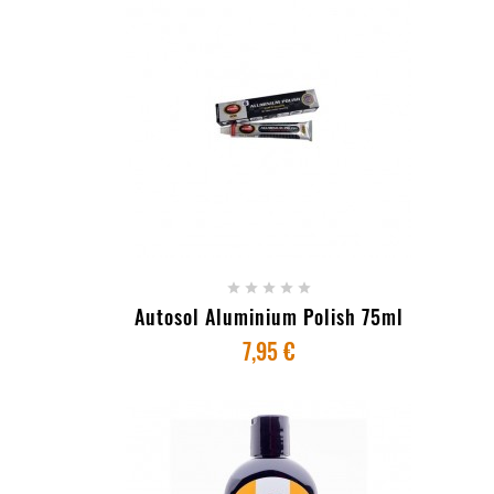
+ ADICIONAR AO CARRINHO





Autosol Aluminium Polish 75ml
7,95 €