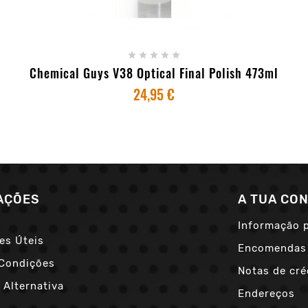
+ ADICIONAR AO CARRINHO





Chemical Guys V38 Optical Final Polish 473ml
24,95 €
AÇÕES
A TUA CO
Informação 
es Úteis
Encomendas
Condições
Notas de cré
 Alternativa
Endereços
s