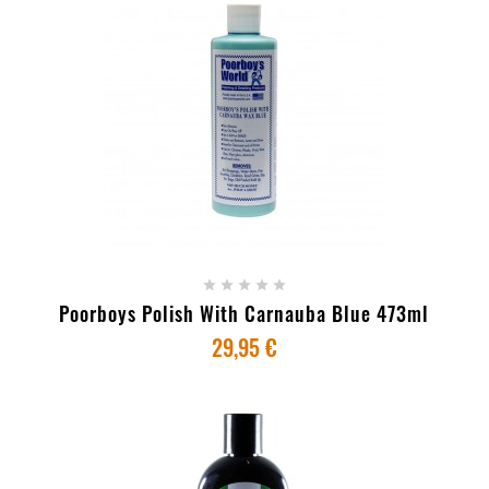
+ ADICIONAR AO CARRINHO





Poorboys Polish With Carnauba Blue 473ml
29,95 €