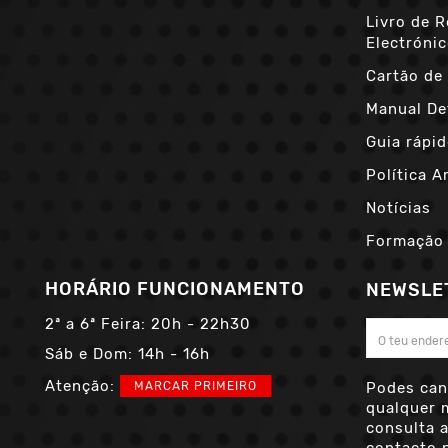
Livro de 
Electróni
Cartão de 
Manual De
Guia rápid
Política A
Notícias
Formação
HORÁRIO FUNCIONAMENTO
NEWSLE
2ª a 6ª Feira:
20h - 22h30
Sáb e Dom:
14h - 16h
Atenção:
MARCAR PRIMEIRO
Podes can
qualquer 
consulta 