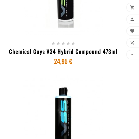


+ ADICIONAR AO CARRINHO







Chemical Guys V34 Hybrid Compound 473ml

24,95 €