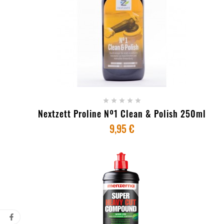
+ ADICIONAR AO CARRINHO





Nextzett Proline Nº1 Clean & Polish 250ml
9,95 €