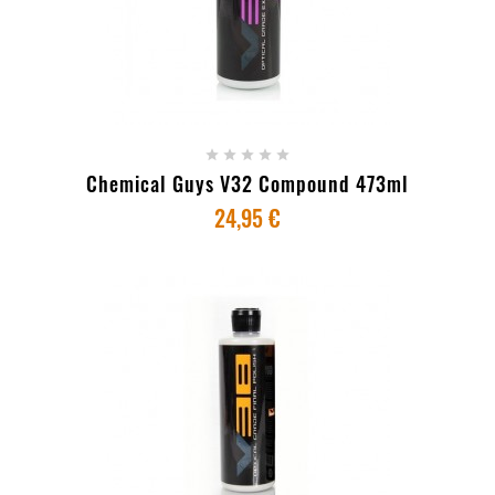
+ ADICIONAR AO CARRINHO





Chemical Guys V32 Compound 473ml
24,95 €