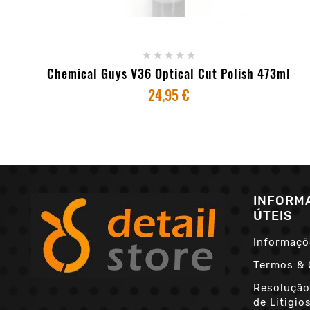
+ ADICIONAR AO CARRINHO





Chemical Guys V36 Optical Cut Polish 473ml
24,95 €
INFORM
ÚTEIS
Informaçõ
Termos & 
Resolução
de Litigio