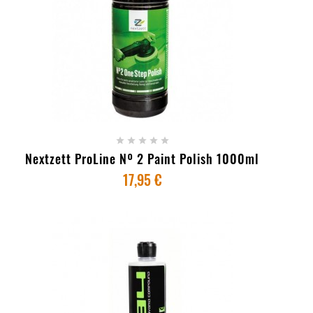
+ ADICIONAR AO CARRINHO





Nextzett ProLine Nº 2 Paint Polish 1000ml
17,95 €