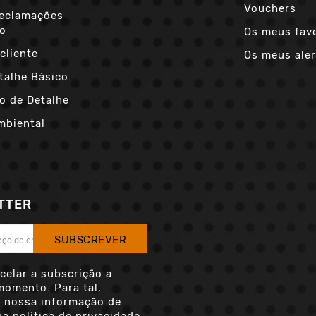
Vouchers
Reclamações
co
Os meus fav
cliente
Os meus aler
talhe Básico
o de Detalhe
mbiental
TTER
SUBSCREVER
celar a subscrição a
momento. Para tal,
a nossa informação de