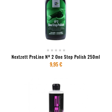
+ ADICIONAR AO CARRINHO





Nextzett ProLine Nº 2 One Step Polish 250ml
9,95 €