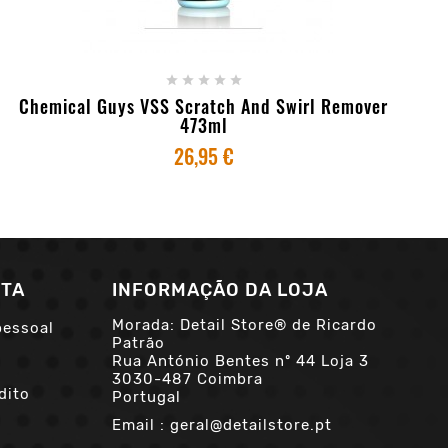
+ ADICIONAR AO CARRINHO





Chemical Guys VSS Scratch And Swirl Remover
473ml
26,95 €
NTA
INFORMAÇÃO DA LOJA
Morada: Detail Store® de Ricardo
pessoal
Patrão
Rua António Bentes nº 44 Loja 3
3030-487 Coimbra
dito
Portugal
Email :
geral@detailstore.pt