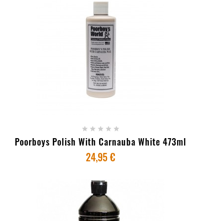
+ ADICIONAR AO CARRINHO





Poorboys Polish With Carnauba White 473ml
24,95 €