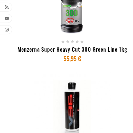
+ ADICIONAR AO CARRINHO





Menzerna Super Heavy Cut 300 Green Line 1kg
55,95 €