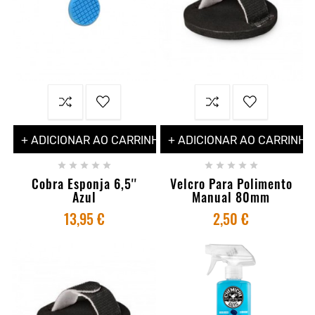
+ ADICIONAR AO CARRINHO
+ ADICIONAR AO CARRINHO










Cobra Esponja 6,5''
Velcro Para Polimento
Azul
Manual 80mm
13,95 €
2,50 €