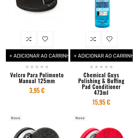
+ ADICIONAR AO CARRINHO
+ ADICIONAR AO CARRINHO










Velcro Para Polimento
Chemical Guys
Manual 125mm
Polishing & Buffing
Pad Conditioner
3,95 €
473ml
15,95 €
Novo
Novo