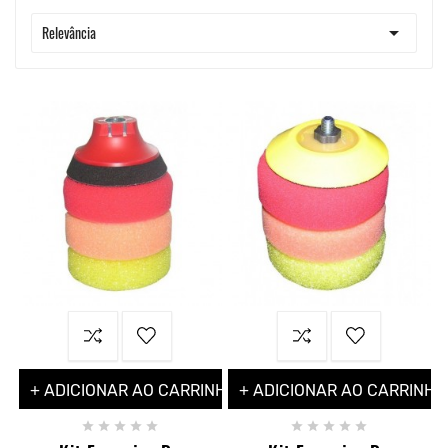

Relevância
+ ADICIONAR AO CARRINHO
+ ADICIONAR AO CARRINHO









