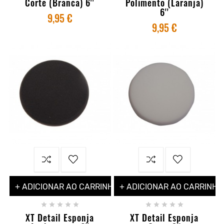
Corte (Branca) 6''
Polimento (Laranja)
6''
9,95 €
9,95 €
+ ADICIONAR AO CARRINHO
+ ADICIONAR AO CARRINHO










XT Detail Esponja
XT Detail Esponja