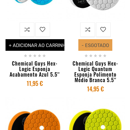
+ ADICIONAR AO CARRINHO
- ESGOTADO










Chemical Guys Hex-
Chemical Guys Hex-
Logic Esponja
Logic Quantum
Acabamento Azul 5.5''
Esponja Polimento
Médio Branca 5.5''
11,95 €
14,95 €