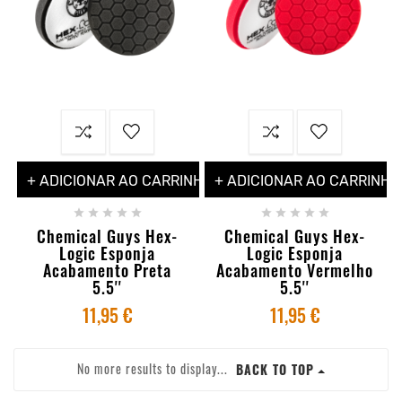
+ ADICIONAR AO CARRINHO
+ ADICIONAR AO CARRINHO










Chemical Guys Hex-
Chemical Guys Hex-
Logic Esponja
Logic Esponja
Acabamento Preta
Acabamento Vermelho
5.5''
5.5''
11,95 €
11,95 €
No more results to display...
BACK TO TOP