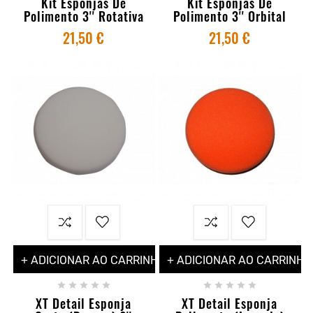
Kit Esponjas De
Kit Esponjas De
Polimento 3'' Rotativa
Polimento 3'' Orbital
21,50 €
21,50 €
+ ADICIONAR AO CARRINHO
+ ADICIONAR AO CARRINHO










XT Detail Esponja
XT Detail Esponja