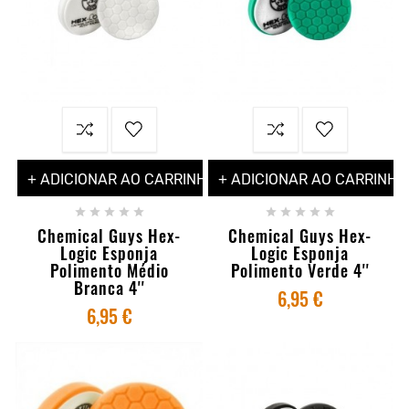
+ ADICIONAR AO CARRINHO
+ ADICIONAR AO CARRINHO










Chemical Guys Hex-
Chemical Guys Hex-
Logic Esponja
Logic Esponja
Polimento Médio
Polimento Verde 4''
Branca 4''
6,95 €
6,95 €