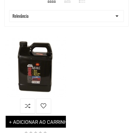

Relevância
+ ADICIONAR AO CARRINHO




