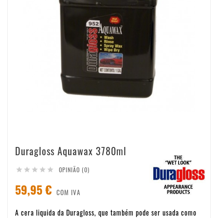
Duragloss Aquawax 3780ml
OPINIÃO (0)





59,95 €
COM IVA
A cera liquida da Duragloss, que também pode ser usada como