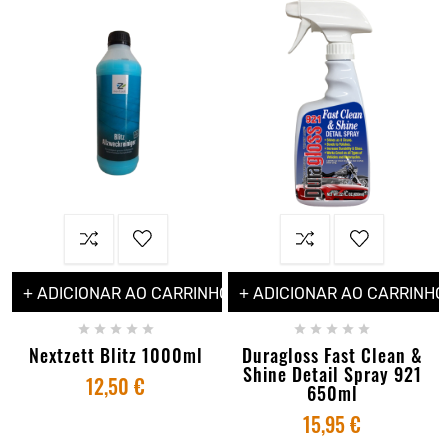
+ ADICIONAR AO CARRINHO
+ ADICIONAR AO CARRINHO










Nextzett Blitz 1000ml
Duragloss Fast Clean &
Shine Detail Spray 921
12,50 €
650ml
15,95 €