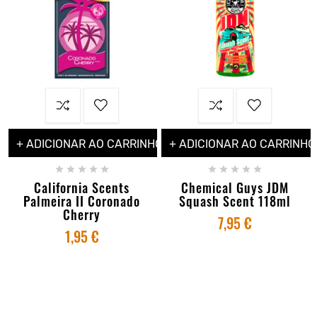
+ ADICIONAR AO CARRINHO
+ ADICIONAR AO CARRINHO










California Scents
Chemical Guys JDM
Palmeira II Coronado
Squash Scent 118ml
Cherry
7,95 €
1,95 €