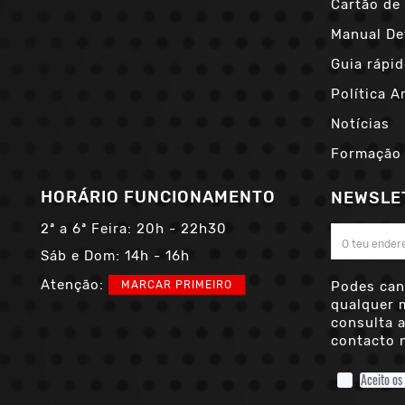
Cartão de 
Manual De
Guia rápid
Política A
Notícias
Formação
HORÁRIO FUNCIONAMENTO
NEWSLE
2ª a 6ª Feira:
20h - 22h30
Sáb e Dom:
14h - 16h
Atenção:
MARCAR PRIMEIRO
Podes can
qualquer 
consulta 
contacto n
Aceito os