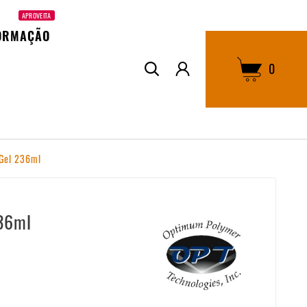
APROVEITA
ORMAÇÃO
0
Gel 236ml
36ml