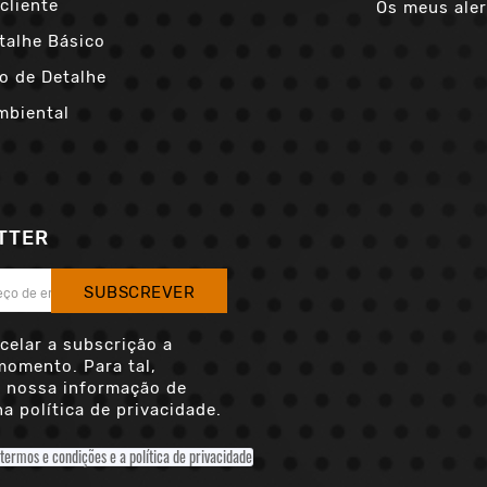
cliente
Os meus aler
talhe Básico
o de Detalhe
mbiental
TTER
SUBSCREVER
celar a subscrição a
momento. Para tal,
a nossa informação de
a política de privacidade.
 termos e condições e a política de privacidade