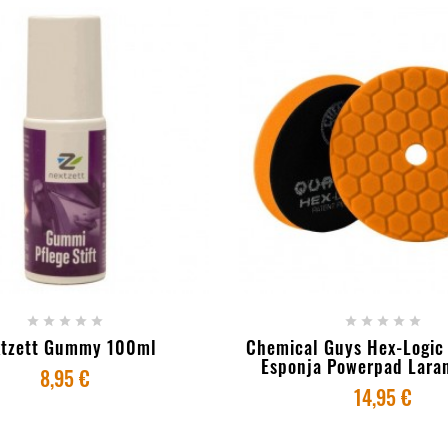
ICIONAR AO CARRINHO
- ESGOTADO










xtzett Gummy 100ml
Chemical Guys Hex-Logi
Esponja Powerpad Laranj
8,95 €
14,95 €