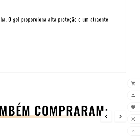
cha. O gel proporciona alta proteção e um atraente


TAMBÉM COMPRARAM:




