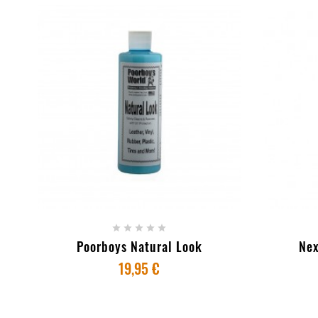
+ ADICIONAR AO CARRINHO
+ AD





Poorboys Natural Look
Ne
19,95 €