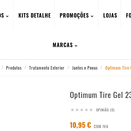
OS
KITS DETALHE
PROMOÇÕES
LOJAS
F
MARCAS
Produtos
Tratamento Exterior
Jantes e Pneus
Optimum Tire 
Optimum Tire Gel 2
OPINIÃO (0)





10,95 €
COM IVA