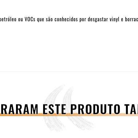
petróleo ou VOCs que são conhecidos por desgastar vinyl e borra
PRARAM ESTE PRODUTO 