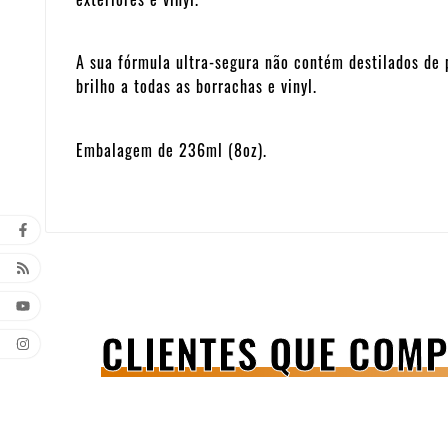
A sua fórmula ultra-segura não contém destilados de 
brilho a todas as borrachas e vinyl.
Embalagem de 236ml (8oz).
CLIENTES QUE COM