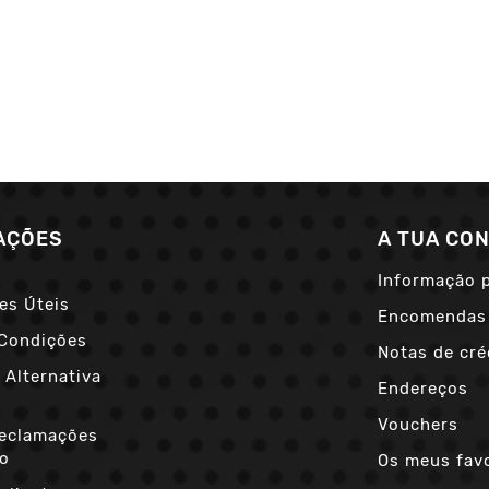
AÇÕES
A TUA CO
Informação 
es Úteis
Encomendas
Condições
Notas de cré
 Alternativa
Endereços
s
Vouchers
Reclamações
co
Os meus fav