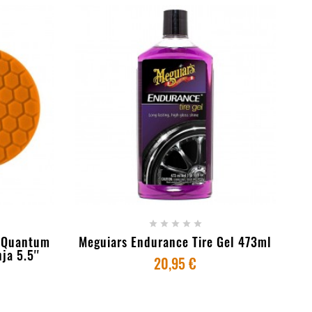
+ ADICIONAR AO CARRINHO





c Quantum
Meguiars Endurance Tire Gel 473ml
a 5.5''
20,95 €