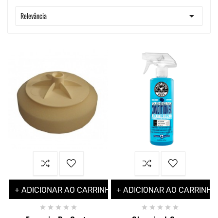

Relevância
+ ADICIONAR AO CARRINHO
+ ADICIONAR AO CARRINHO









