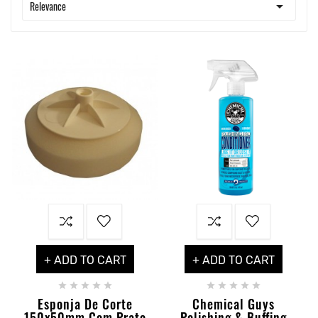

Relevance
+ ADD TO CART
+ ADD TO CART










Esponja De Corte
Chemical Guys
150x50mm Com Prato
Polishing & Buffing