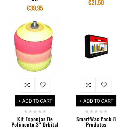
€21.50
€39.95
+ ADD TO CART
+ ADD TO CART










Kit Esponjas De
SmartWax Pack 8
Polimento 3'' Orbital
Produtos