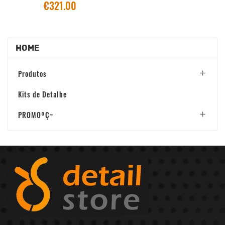
€321.00
HOME
Produtos

Kits de Detalhe
PROMOºÇ~
