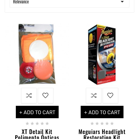

Relevance
+ ADD TO CART
+ ADD TO CART










XT Detail Kit
Meguiars Headlight
Polimento Ópticas
Restoration Kit