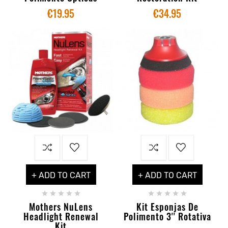
€19.95
€34.95
+ ADD TO CART
+ ADD TO CART










Mothers NuLens
Kit Esponjas De
Headlight Renewal
Polimento 3'' Rotativa
Kit