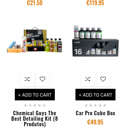
€21.50
€119.95
+ ADD TO CART
+ ADD TO CART










Chemical Guys The
Car Pro Cube Box
Best Detailing Kit (8
€49.95
Produtos)