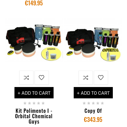
€149.95
+ ADD TO CART
+ ADD TO CART










Kit Polimento I -
Copy Of
Orbital Chemical
€343.95
Guys