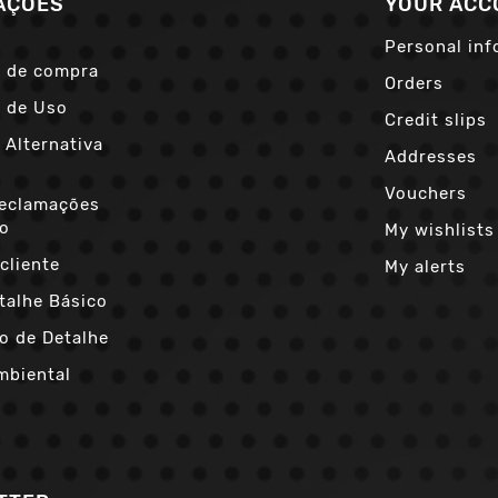
AÇÕES
YOUR ACC
Personal inf
 de compra
Orders
 de Uso
Credit slips
 Alternativa
Addresses
s
Vouchers
Reclamações
co
My wishlists
cliente
My alerts
talhe Básico
o de Detalhe
mbiental