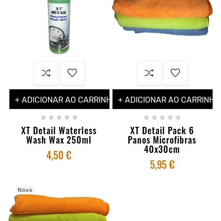
+ ADICIONAR AO CARRINHO
+ ADICIONAR AO CARRINHO










XT Detail Waterless
XT Detail Pack 6
Wash Wax 250ml
Panos Microfibras
40x30cm
4,50 €
5,95 €
Novo