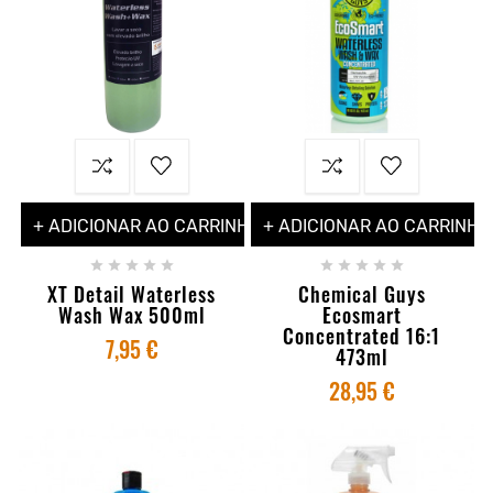
+ ADICIONAR AO CARRINHO
+ ADICIONAR AO CARRINHO










XT Detail Waterless
Chemical Guys
Wash Wax 500ml
Ecosmart
Concentrated 16:1
7,95 €
473ml
28,95 €