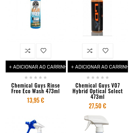
+ ADICIONAR AO CARRINHO
+ ADICIONAR AO CARRINHO










Chemical Guys Rinse
Chemical Guys V07
Free Eco Wash 473ml
Hybrid Optical Select
473ml
13,95 €
27,50 €