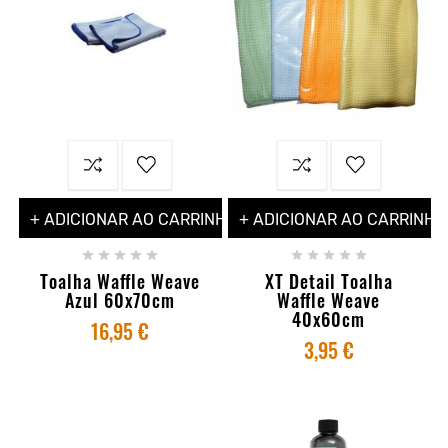
+ ADICIONAR AO CARRINHO
+ ADICIONAR AO CARRINHO










Toalha Waffle Weave
XT Detail Toalha
Azul 60x70cm
Waffle Weave
40x60cm
16,95 €
3,95 €