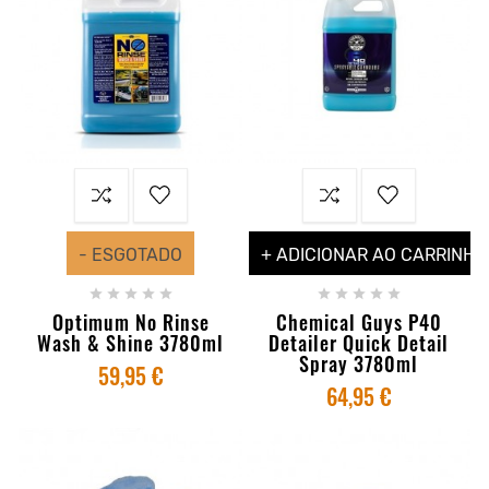
- ESGOTADO
+ ADICIONAR AO CARRINHO










Optimum No Rinse
Chemical Guys P40
Wash & Shine 3780ml
Detailer Quick Detail
Spray 3780ml
59,95 €
64,95 €