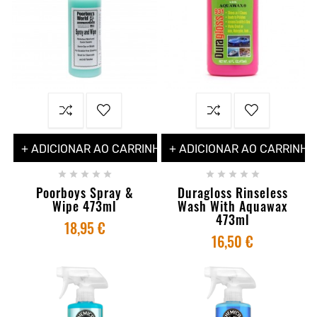
+ ADICIONAR AO CARRINHO
+ ADICIONAR AO CARRINHO










Poorboys Spray &
Duragloss Rinseless
Wipe 473ml
Wash With Aquawax
473ml
18,95 €
16,50 €