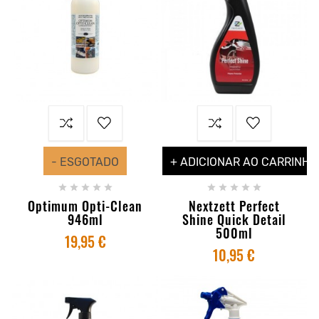
- ESGOTADO
+ ADICIONAR AO CARRINHO










Optimum Opti-Clean
Nextzett Perfect
946ml
Shine Quick Detail
500ml
19,95 €
10,95 €