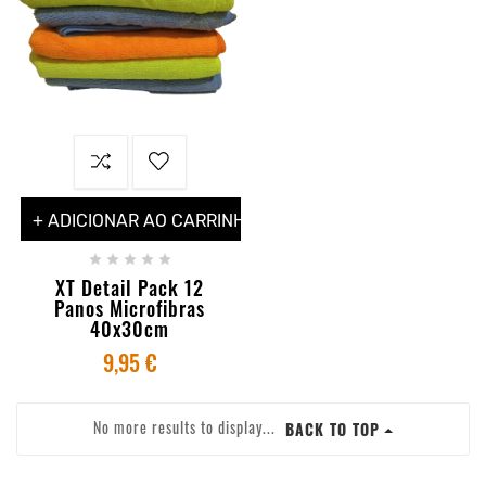
+ ADICIONAR AO CARRINHO





XT Detail Pack 12
Panos Microfibras
40x30cm
9,95 €
No more results to display...
BACK TO TOP