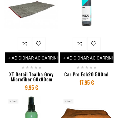
+ ADICIONAR AO CARRINHO
+ ADICIONAR AO CARRINHO










XT Detail Toalha Grey
Car Pro Ech2O 500ml
Microfiber 60x80cm
17,95 €
9,95 €
Novo
Novo