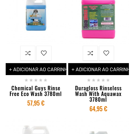
+ ADICIONAR AO CARRINHO
+ ADICIONAR AO CARRINHO










Chemical Guys Rinse
Duragloss Rinseless
Free Eco Wash 3780ml
Wash With Aquawax
3780ml
57,95 €
64,95 €