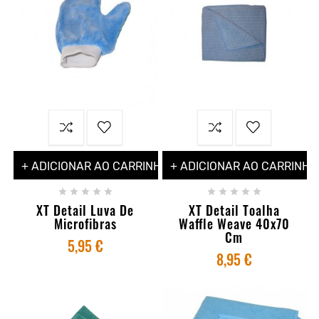
+ ADICIONAR AO CARRINHO
+ ADICIONAR AO CARRINHO










XT Detail Luva De
XT Detail Toalha
Microfibras
Waffle Weave 40x70
Cm
5,95 €
8,95 €