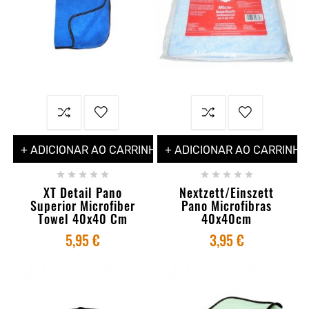
+ ADICIONAR AO CARRINHO
+ ADICIONAR AO CARRINHO










XT Detail Pano
Nextzett/Einszett
Superior Microfiber
Pano Microfibras
Towel 40x40 Cm
40x40cm
5,95 €
3,95 €