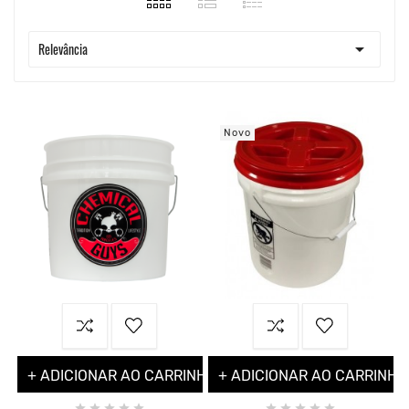

Relevância
Novo
+ ADICIONAR AO CARRINHO
+ ADICIONAR AO CARRINHO









