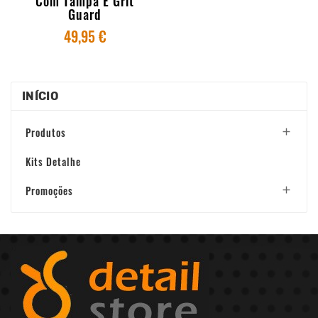
Com Tampa E Grit
Guard
49,95 €
INÍCIO
Produtos

Kits Detalhe
Promoções
