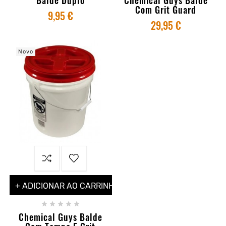
Com Grit Guard
9,95 €
29,95 €
Novo
+ ADICIONAR AO CARRINHO





Chemical Guys Balde