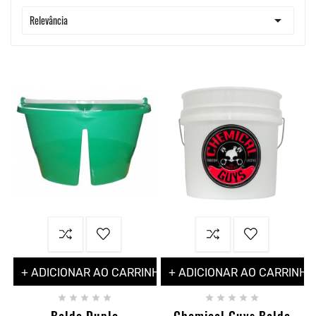

Relevância
+ ADICIONAR AO CARRINHO
+ ADICIONAR AO CARRINHO










Balde Duplo
Chemical Guys Balde