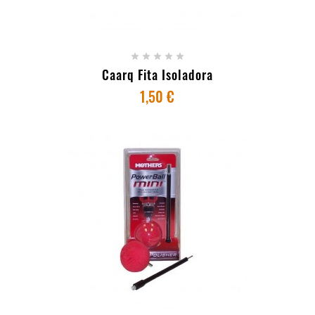
+ ADICIONAR AO CARRINHO





Caarq Fita Isoladora
1,50 €
+ ADICIONAR AO CARRINHO