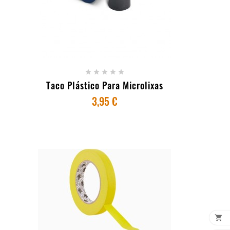
+ ADICIONAR AO CARRINHO





Taco Plástico Para Microlixas
3,95 €
