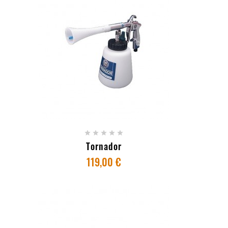
+ ADICIONAR AO CARRINHO





Tornador
119,00 €