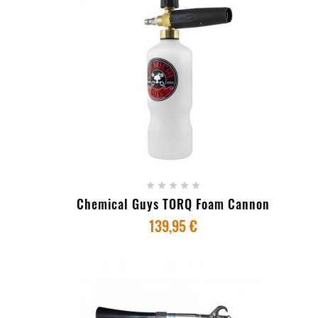
+ ADICIONAR AO CARRINHO





Chemical Guys TORQ Foam Cannon
139,95 €