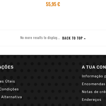
55,95 €
No more results to display...
BACK TO TOP
AÇÕES
A TUA CO
Informação 
es Úteis
Encomendas
Condições
Notas de cré
 Alternativa
Endereços
s