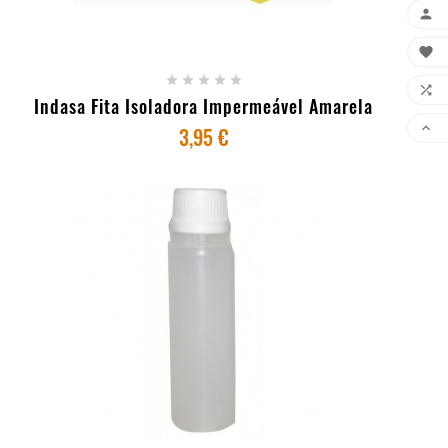
+ ADICIONAR AO CARRINHO








Indasa Fita Isoladora Impermeável Amarela

3,95 €
+ ADICIONAR AO CARRINHO