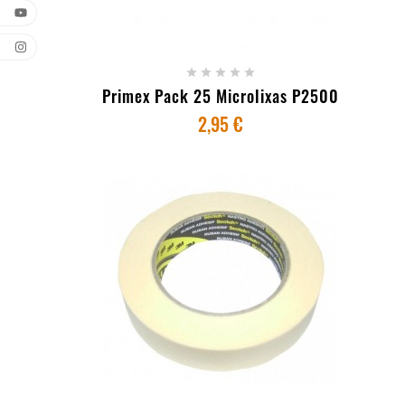
+ ADICIONAR AO CARRINHO





Primex Pack 25 Microlixas P2500
2,95 €
+ ADICIONAR AO CARRINHO