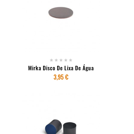
+ ADICIONAR AO CARRINHO





Mirka Disco De Lixa De Água
3,95 €