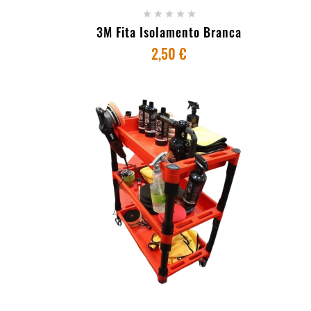





3M Fita Isolamento Branca
2,50 €
+ ADICIONAR AO CARRINHO