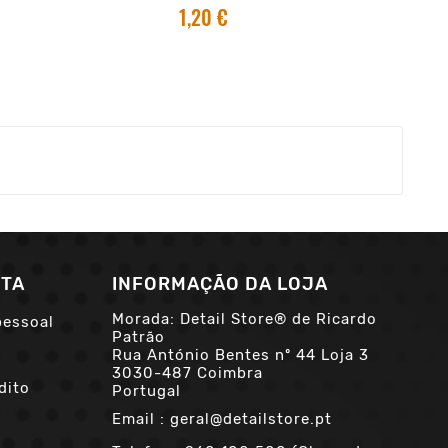
1,20 €
NTA
INFORMAÇÃO DA LOJA
Morada: Detail Store® de Ricardo
pessoal
Patrão
Rua António Bentes nº 44 Loja 3
3030-487 Coimbra
dito
Portugal
Email :
geral@detailstore.pt