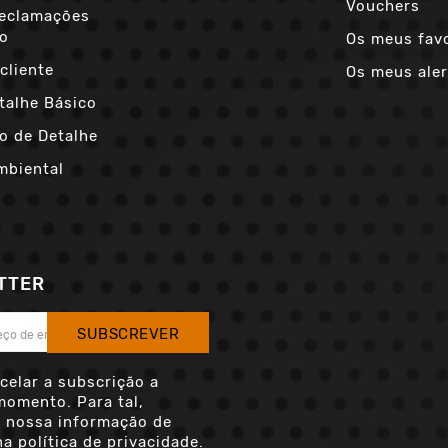
Vouchers
Reclamações
co
Os meus fav
cliente
Os meus aler
talhe Básico
o de Detalhe
mbiental
TTER
SUBSCREVER
celar a subscrição a
momento. Para tal,
a nossa informação de
a política de privacidade.