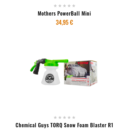





Mothers PowerBall Mini
34,95 €
+ ADICIONAR AO CARRINHO





Chemical Guys TORQ Snow Foam Blaster R1