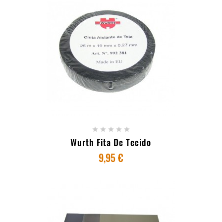
+ ADICIONAR AO CARRINHO





Wurth Fita De Tecido
9,95 €