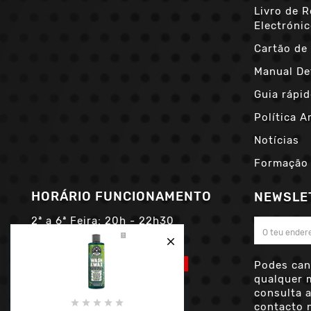
Livro de 
Electróni
Cartão de 
Manual De
Guia rápid
Política A
Notícias
Formação
HORÁRIO FUNCIONAMENTO
NEWSLE
2ª a 6ª Feira:
20h - 22h30
Sáb e Dom:
14h - 16h

Atenção:
MARCAR PRIMEIRO
Podes can
qualquer 
consulta 





contacto n