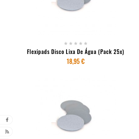
+ ADICIONAR AO CARRINHO





Flexipads Disco Lixa De Água (Pack 25x)
18,95 €