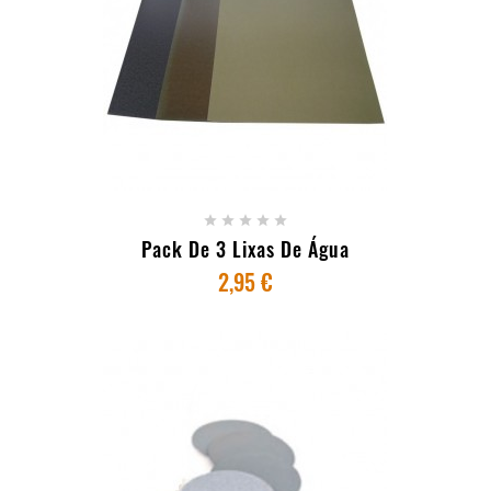
+ ADICIONAR AO CARRINHO





Pack De 3 Lixas De Água
2,95 €