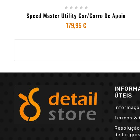





Speed Master Utility Car/Carro De Apoio
179,95 €
INFORM
ÚTEIS
Informaçõ
Termos & 
Resolução
de Litigio