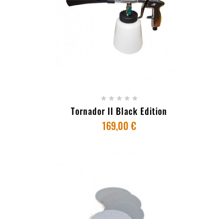
+ ADICIONAR AO CARRINHO





Tornador II Black Edition
169,00 €