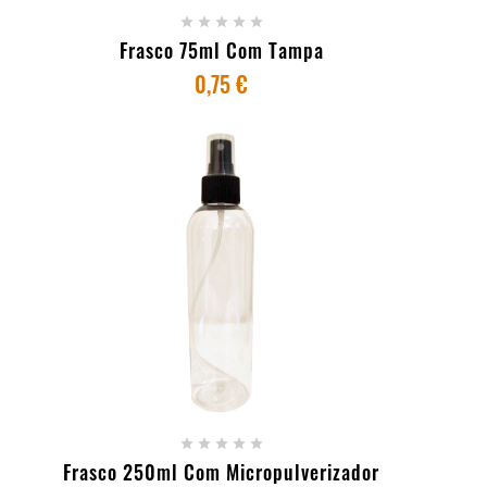





Frasco 75ml Com Tampa
0,75 €
+ ADICIONAR AO CARRINHO





Frasco 250ml Com Micropulverizador