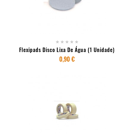
+ ADICIONAR AO CARRINHO





Flexipads Disco Lixa De Água (1 Unidade)
0,90 €