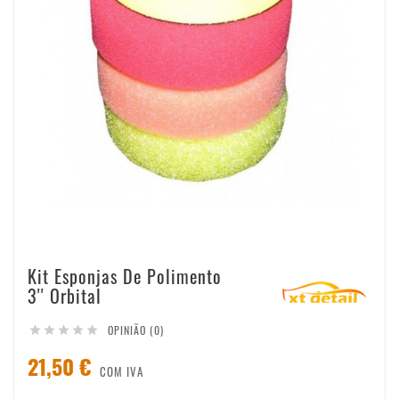
Kit Esponjas De Polimento
3'' Orbital
OPINIÃO (0)





21,50 €
COM IVA