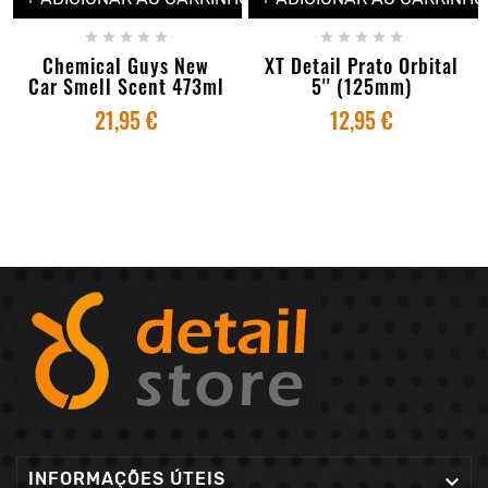










Chemical Guys New
XT Detail Prato Orbital
Car Smell Scent 473ml
5'' (125mm)
21,95 €
12,95 €
INFORMAÇÕES ÚTEIS
