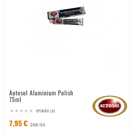
Autosol Aluminium Polish
75ml
OPINIÃO (0)





7,95 €
COM IVA