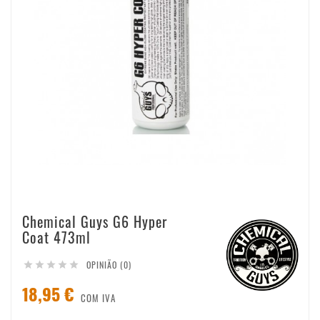
Chemical Guys G6 Hyper
Coat 473ml
OPINIÃO (0)





18,95 €
COM IVA