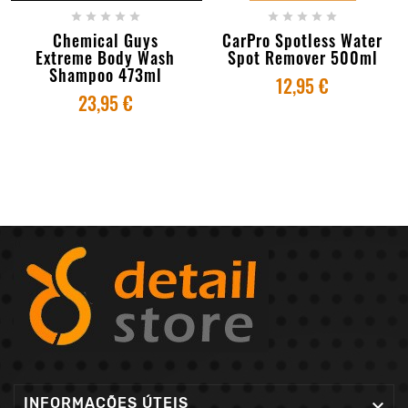










Chemical Guys
CarPro Spotless Water
Extreme Body Wash
Spot Remover 500ml
Shampoo 473ml
12,95 €
23,95 €
INFORMAÇÕES ÚTEIS
