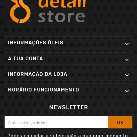
INFORMAÇÕES ÚTEIS

A TUA CONTA

INFORMAÇÃO DA LOJA

HORÁRIO FUNCIONAMENTO

NEWSLETTER
OK
Podes cancelar a subscrição a qualquer momento.