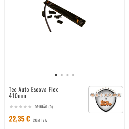
Tec Auto Escova Flex
410mm
OPINIÃO (0)





22,35 €
COM IVA