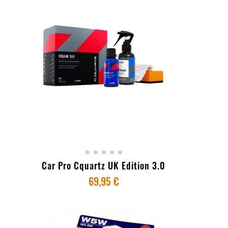
+ ADICIONAR AO CARRINHO





Car Pro Cquartz UK Edition 3.0
69,95 €