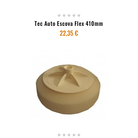





Tec Auto Escova Flex 410mm
22,35 €
+ ADICIONAR AO CARRINHO




