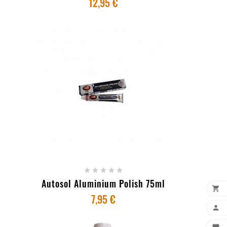
12,95 €
+ ADICIONAR AO CARRINHO





Autosol Aluminium Polish 75ml

7,95 €
