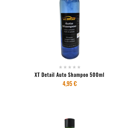
+ ADICIONAR AO CARRINHO





XT Detail Auto Shampoo 500ml
4,95 €