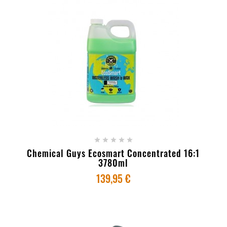
+ ADICIONAR AO CARRINHO





Chemical Guys Ecosmart Concentrated 16:1
3780ml
139,95 €