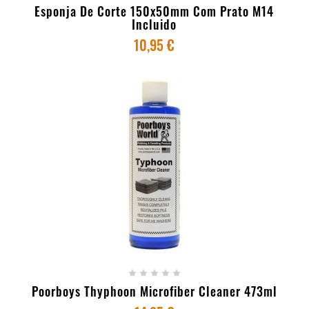
Esponja De Corte 150x50mm Com Prato M14
Incluido
10,95 €
+ ADICIONAR AO CARRINHO





Poorboys Thyphoon Microfiber Cleaner 473ml