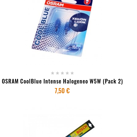
+ ADICIONAR AO CARRINHO





OSRAM CoolBlue Intense Halogeneo W5W (Pack 2)
7,50 €