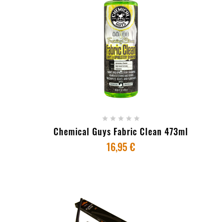
+ ADICIONAR AO CARRINHO





Chemical Guys Fabric Clean 473ml
16,95 €