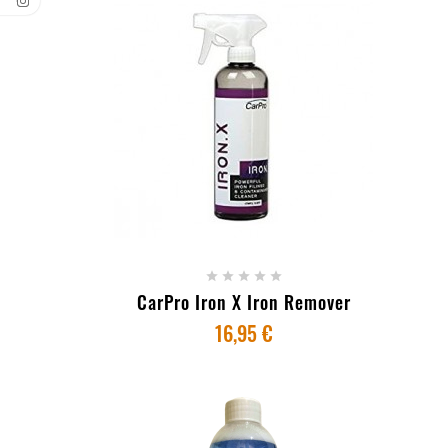
- ESGOTADO





CarPro Iron X Iron Remover
16,95 €