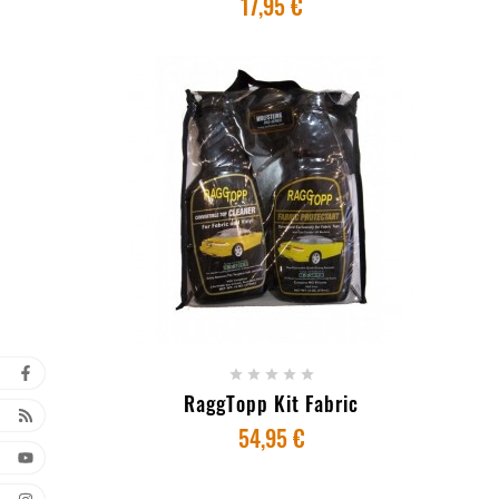
17,95 €
+ ADICIONAR AO CARRINHO





RaggTopp Kit Fabric
54,95 €