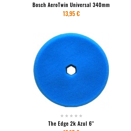
Bosch AeroTwin Universal 340mm
13,95 €
+ ADICIONAR AO CARRINHO





The Edge 2k Azul 6''