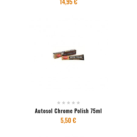
14,95 €
- ESGOTADO





Autosol Chrome Polish 75ml
5,50 €