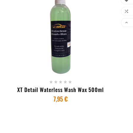



+ ADICIONAR AO CARRINHO





XT Detail Waterless Wash Wax 500ml
7,95 €