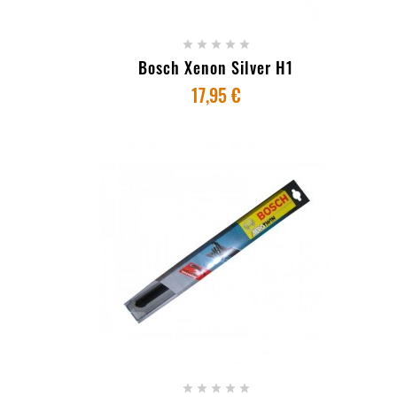





Bosch Xenon Silver H1
17,95 €
+ ADICIONAR AO CARRINHO




