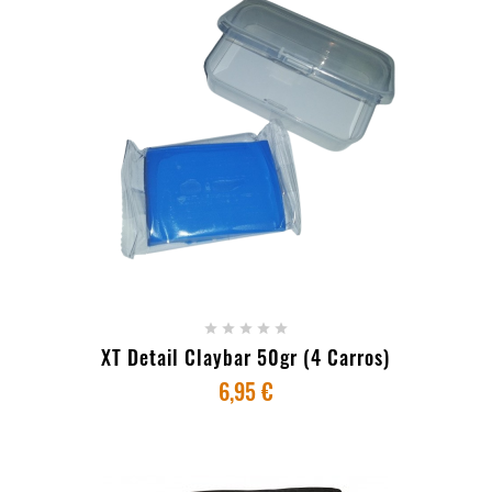
+ ADICIONAR AO CARRINHO





XT Detail Claybar 50gr (4 Carros)
6,95 €