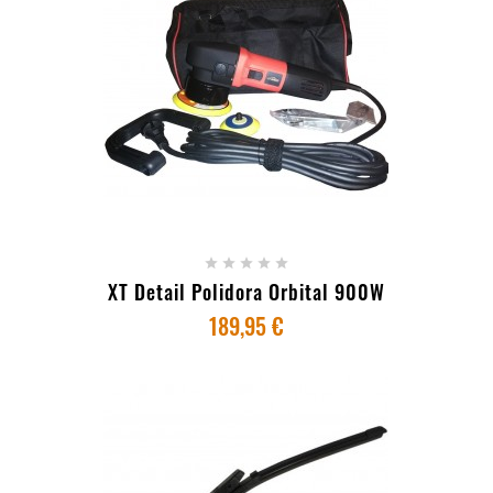
+ ADICIONAR AO CARRINHO





XT Detail Polidora Orbital 900W
189,95 €