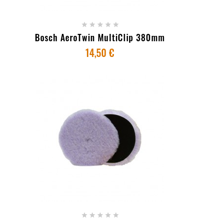





Bosch AeroTwin MultiClip 380mm
14,50 €
+ ADICIONAR AO CARRINHO




