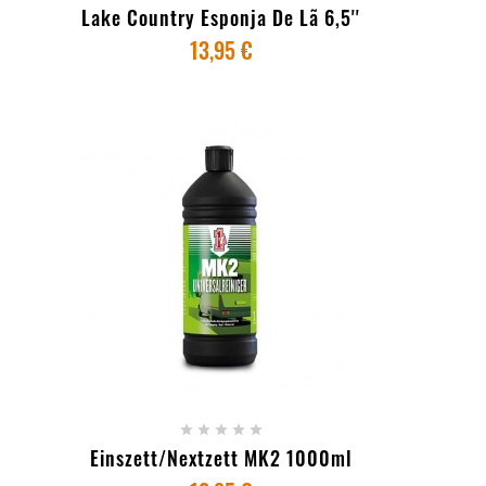
Lake Country Esponja De Lã 6,5''
13,95 €
+ ADICIONAR AO CARRINHO





Einszett/Nextzett MK2 1000ml