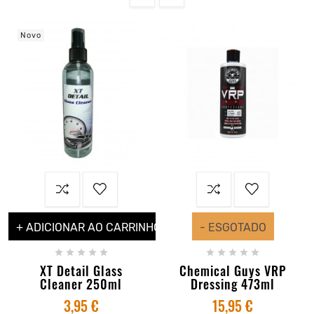
Novo
+ ADICIONAR AO CARRINHO
- ESGOTADO










XT Detail Glass
Chemical Guys VRP
Cleaner 250ml
Dressing 473ml
3,95 €
15,95 €