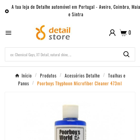
A tua loja de Detalhe automóvel em Portugal - Aveiro, Coimbra, Mai

e Sintra
0

Início
Produtos
Acessórios Detalhe
Toalhas e
Panos
Poorboys Thyphoon Microfiber Cleaner 473ml