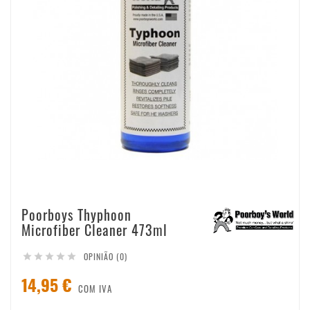
Poorboys Thyphoon
Microfiber Cleaner 473ml
OPINIÃO (0)





14,95 €
COM IVA