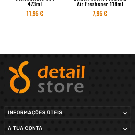
473ml
Air Freshener 118ml
11,95 €
7,95 €
INFORMAÇÕES ÚTEIS

A TUA CONTA
