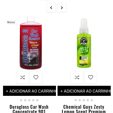


Novo
+ ADICIONAR AO CARRINHO
+ ADICIONAR AO CARRINHO










Duragloss Car Wash
Chemical Guys Zesty
Concentrate 901
Lemon Scent Premium