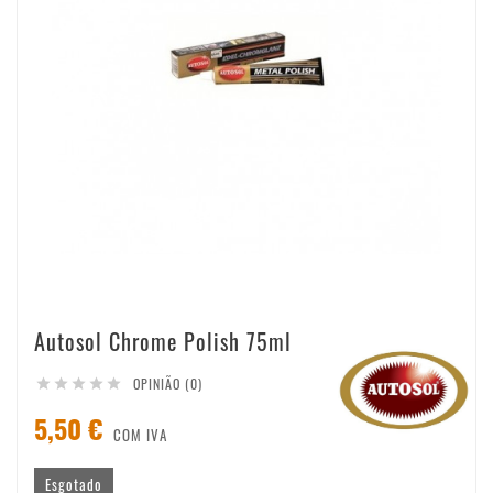
Autosol Chrome Polish 75ml
OPINIÃO (0)





5,50 €
COM IVA
Esgotado