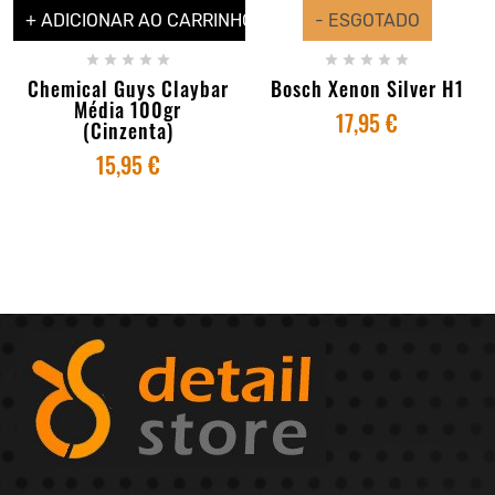
+ ADICIONAR AO CARRINHO
- ESGOTADO










Chemical Guys Claybar
Bosch Xenon Silver H1
Média 100gr
17,95 €
(Cinzenta)
15,95 €