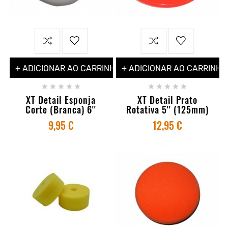
+ ADICIONAR AO CARRINHO
+ ADICIONAR AO CARRINHO










XT Detail Esponja
XT Detail Prato
Corte (Branca) 6''
Rotativa 5'' (125mm)
9,95 €
12,95 €