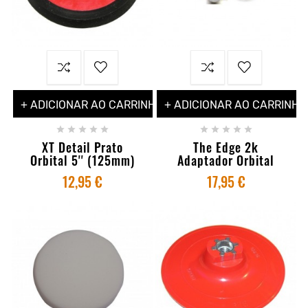
+ ADICIONAR AO CARRINHO
+ ADICIONAR AO CARRINHO










XT Detail Prato
The Edge 2k
Orbital 5'' (125mm)
Adaptador Orbital
12,95 €
17,95 €