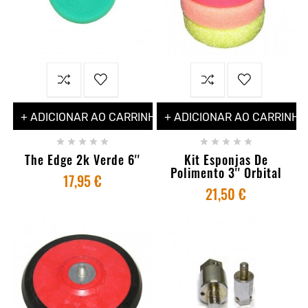
+ ADICIONAR AO CARRINHO
+ ADICIONAR AO CARRINHO










The Edge 2k Verde 6''
Kit Esponjas De
Polimento 3'' Orbital
17,95 €
21,50 €