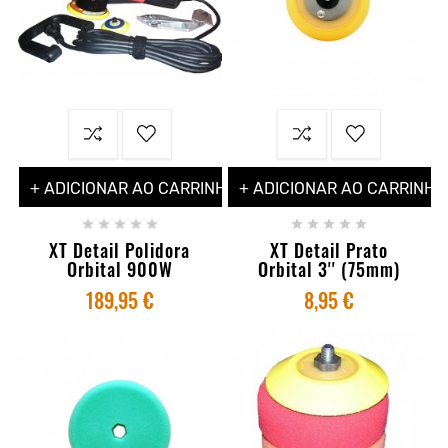
+ ADICIONAR AO CARRINHO
+ ADICIONAR AO CARRINHO










XT Detail Polidora
XT Detail Prato
Orbital 900W
Orbital 3'' (75mm)
189,95 €
8,95 €