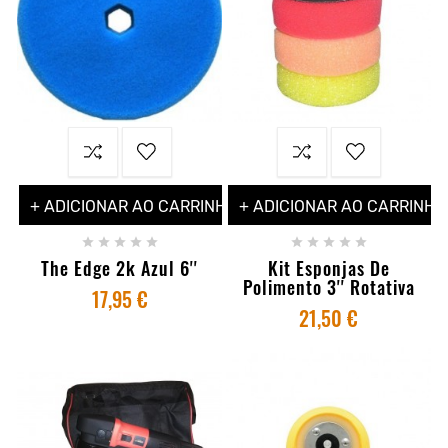
+ ADICIONAR AO CARRINHO
+ ADICIONAR AO CARRINHO










The Edge 2k Azul 6''
Kit Esponjas De
Polimento 3'' Rotativa
17,95 €
21,50 €