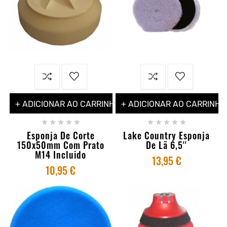
+ ADICIONAR AO CARRINHO
+ ADICIONAR AO CARRINHO










Esponja De Corte
Lake Country Esponja
150x50mm Com Prato
De Lã 6,5''
M14 Incluido
13,95 €
10,95 €