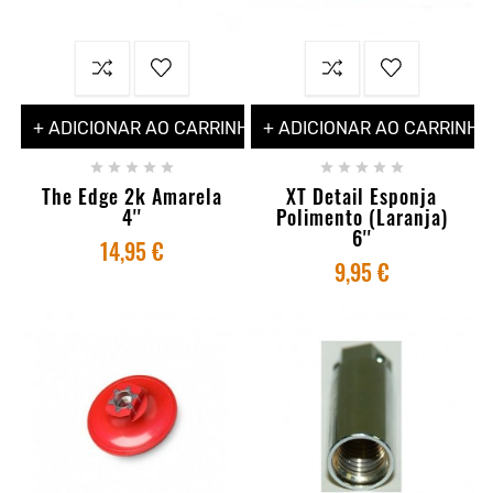
+ ADICIONAR AO CARRINHO
+ ADICIONAR AO CARRINHO










The Edge 2k Amarela
XT Detail Esponja
4''
Polimento (Laranja)
6''
14,95 €
9,95 €