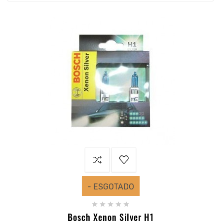
- ESGOTADO





Bosch Xenon Silver H1