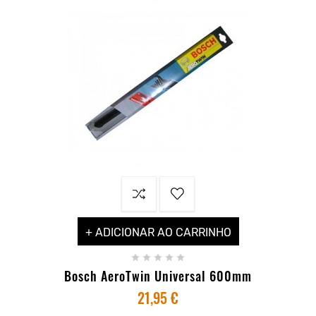
+ ADICIONAR AO CARRINHO





Bosch AeroTwin Universal 600mm
21,95 €