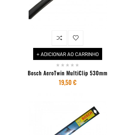
+ ADICIONAR AO CARRINHO





Bosch AeroTwin MultiClip 530mm
19,50 €