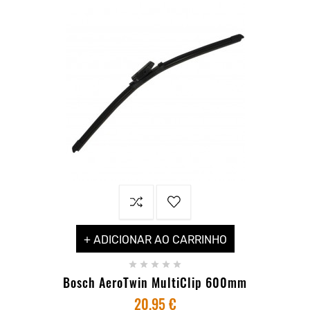
+ ADICIONAR AO CARRINHO





Bosch AeroTwin MultiClip 600mm
20,95 €