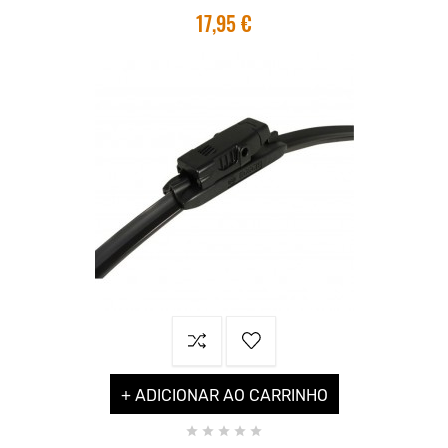
17,95 €
+ ADICIONAR AO CARRINHO




