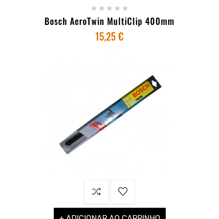





Bosch AeroTwin MultiClip 400mm
15,25 €
+ ADICIONAR AO CARRINHO