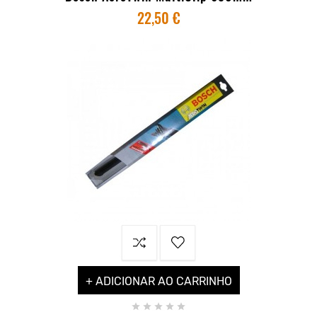
22,50 €
+ ADICIONAR AO CARRINHO




