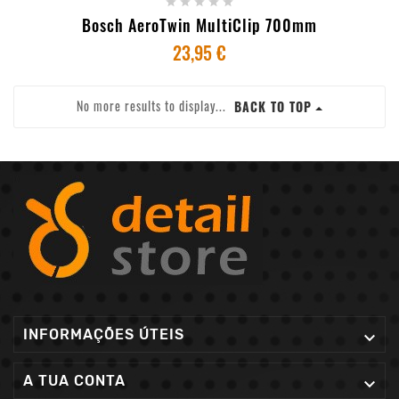





Bosch AeroTwin MultiClip 700mm
23,95 €
No more results to display...
BACK TO TOP
INFORMAÇÕES ÚTEIS

A TUA CONTA
