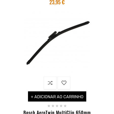
23,95 €
+ ADICIONAR AO CARRINHO





Bosch AeroTwin MultiClip 650mm