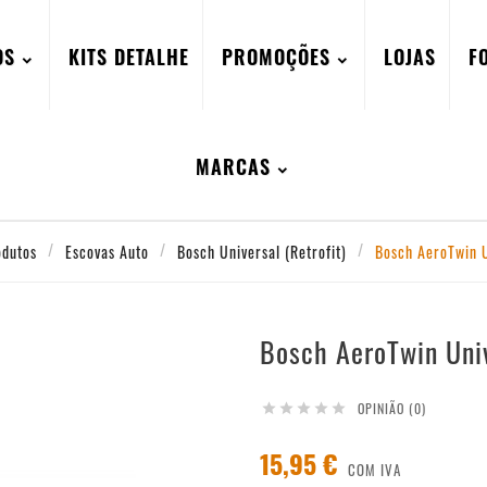
OS
KITS DETALHE
PROMOÇÕES
LOJAS
F
MARCAS
odutos
Escovas Auto
Bosch Universal (Retrofit)
Bosch AeroTwin 
Bosch AeroTwin Un
OPINIÃO (0)





15,95 €
COM IVA