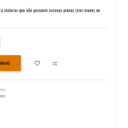
 viaturas que não possuem escovas planas (flat-blade) de
RINHO
ems