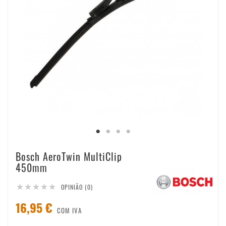
Bosch AeroTwin MultiClip
450mm
OPINIÃO (0)





16,95 €
COM IVA