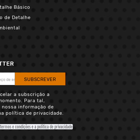
talhe Básico
o de Detalhe
mbiental
TTER
SUBSCREVER
celar a subscrição a
momento. Para tal,
a nossa informação de
a política de privacidade.
 termos e condições e a política de privacidade