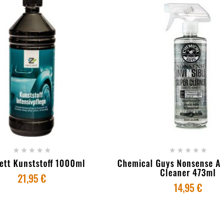
ICIONAR AO CARRINHO
+ ADICIONAR AO CAR










ett Kunststoff 1000ml
Chemical Guys Nonsense A
Cleaner 473ml
21,95 €
14,95 €