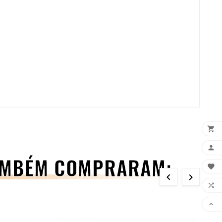


TAMBÉM COMPRARAM:




