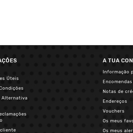
AÇÕES
A TUA CO
Informação 
es Úteis
Encomendas
Condições
Notas de cré
 Alternativa
Endereços
s
Vouchers
Reclamações
co
Os meus fav
cliente
Os meus aler