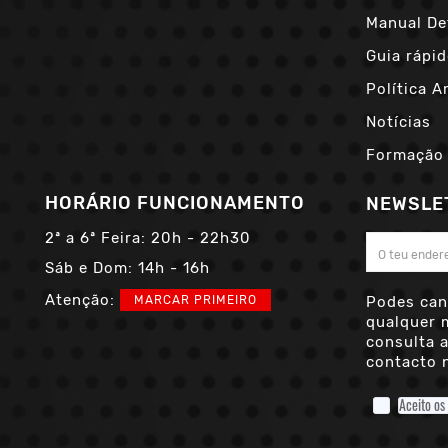
Manual De
Guia rápid
Política A
Notícias
Formação
HORÁRIO FUNCIONAMENTO
NEWSLE
2ª a 6ª Feira:
20h - 22h30
Sáb e Dom:
14h - 16h
Atenção:
MARCAR PRIMEIRO
Podes can
qualquer 
consulta 
contacto n
Aceito os