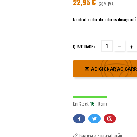
22,95 €
COM IVA
Neutralizador de odores desagradá
QUANTIDADE :

ADICIONAR AO CAR
16
Em Stock
. Items
Escreva a sua avaliação