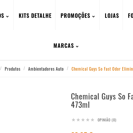
OS
KITS DETALHE
PROMOÇÕES
LOJAS
F
MARCAS
Produtos
Ambientadores Auto
Chemical Guys So Fast Odor Elimi
Chemical Guys So Fa
473ml
OPINIÃO (0)




