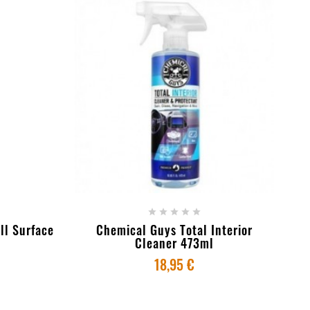
RINHO
+ ADICIONAR AO CARRINHO





ll Surface
Chemical Guys Total Interior
Cleaner 473ml
18,95 €