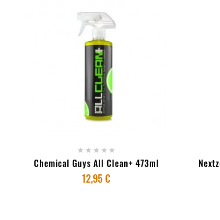
+ ADICIONAR AO CARRINHO
+ AD





Chemical Guys All Clean+ 473ml
Nextz
12,95 €