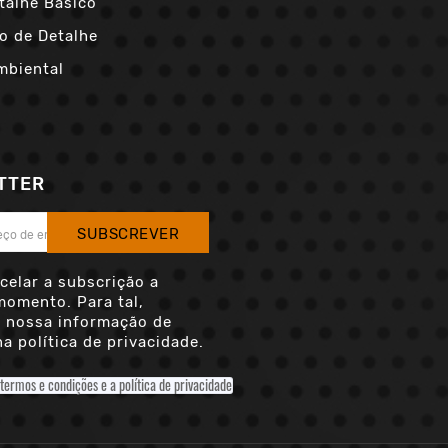
talhe Básico
o de Detalhe
mbiental
TTER
SUBSCREVER
celar a subscrição a
momento. Para tal,
a nossa informação de
a política de privacidade.
 termos e condições e a política de privacidade