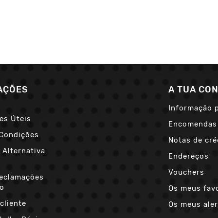
AÇÕES
A TUA CO
Informação 
es Úteis
Encomendas
Condições
Notas de cré
 Alternativa
Endereços
s
Vouchers
Reclamações
co
Os meus fav
cliente
Os meus aler