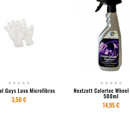
ICIONAR AO CARRINHO
+ ADICIONAR AO CAR










l Guys Luva Microfibras
Nextzett Colortec Wheel
500ml
3,50 €
14,95 €