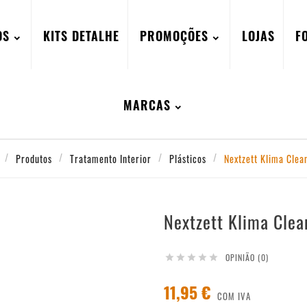
OS
KITS DETALHE
PROMOÇÕES
LOJAS
F
MARCAS
Produtos
Tratamento Interior
Plásticos
Nextzett Klima Cle
Nextzett Klima Cle
OPINIÃO (0)





11,95 €
COM IVA