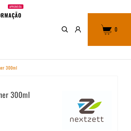
APROVEITA
ORMAÇÃO
0
aner 300ml
aner 300ml