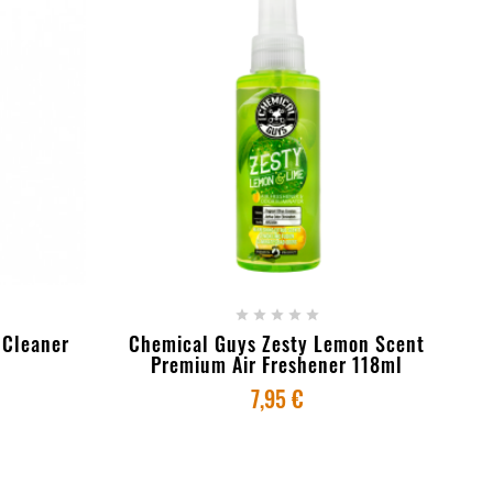
RINHO
+ ADICIONAR AO CARRINHO





 Cleaner
Chemical Guys Zesty Lemon Scent
Premium Air Freshener 118ml
7,95 €