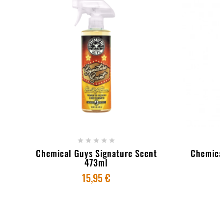
- ESGOTADO
+ AD





Chemical Guys Signature Scent
Chemica
473ml
15,95 €