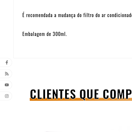
É recomendada a mudança do filtro do ar condicionado
Embalagem de 300ml.
CLIENTES QUE COM