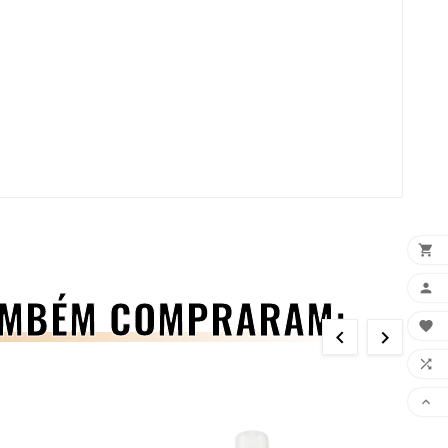


TAMBÉM COMPRARAM:




