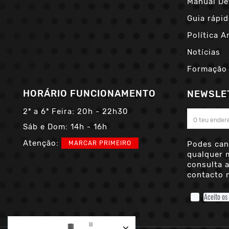
Manual De
Guia rápid
Política A
Notícias
Formação
HORÁRIO FUNCIONAMENTO
NEWSLE
2ª a 6ª Feira:
20h - 22h30
Sáb e Dom:
14h - 16h
Atenção:
MARCAR PRIMEIRO
Podes can
qualquer 
consulta 
contacto n
Aceito os