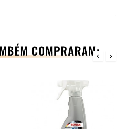
TAMBÉM COMPRARAM:

