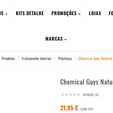
OS
KITS DETALHE
PROMOÇÕES
LOJAS
F
MARCAS
Produtos
Tratamento Interior
Plásticos
Chemical Guys Natural
Chemical Guys Natu
OPINIÃO (0)





21,95 €
COM IVA