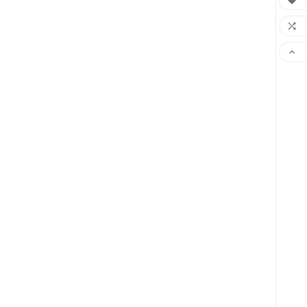


