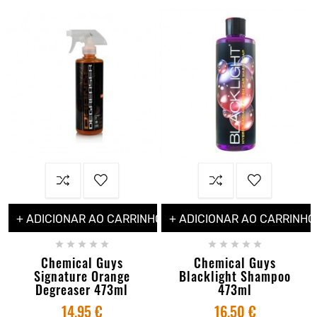
+ ADICIONAR AO CARRINHO
+ ADICIONAR AO CARRINHO










Chemical Guys
Chemical Guys
Signature Orange
Blacklight Shampoo
Degreaser 473ml
473ml
14,95 €
16,50 €