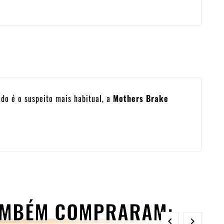
odo é o suspeito mais habitual, a
Mothers Brake
TAMBÉM COMPRARAM:

