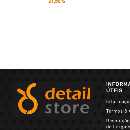
27,95 €
INFORM
ÚTEIS
Informaçõ
Termos & 
Resolução
de Litigio