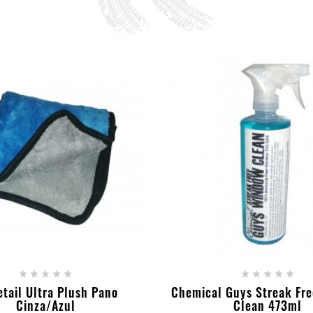
ICIONAR AO CARRINHO
+ ADICIONAR AO CAR










etail Ultra Plush Pano
Chemical Guys Streak Fr
Cinza/Azul
Clean 473ml