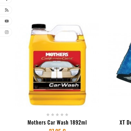
+ ADICIONAR AO CARRINHO
+ AD





Mothers Car Wash 1892ml
XT D