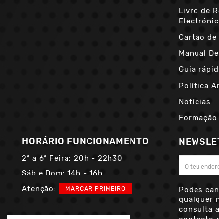
Livro de 
Electróni
Cartão de 
Manual De
Guia rápid
Política A
Notícias
Formação
HORÁRIO FUNCIONAMENTO
NEWSLE
2ª a 6ª Feira:
20h - 22h30
Sáb e Dom:
14h - 16h
Atenção:
MARCAR PRIMEIRO
Podes can
qualquer 
consulta 
contacto n