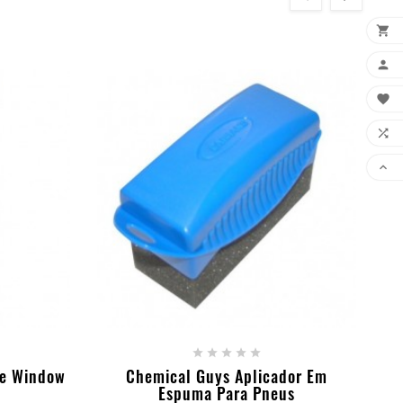





RINHO
+ ADICIONAR AO CARRINHO





ee Window
Chemical Guys Aplicador Em
Espuma Para Pneus