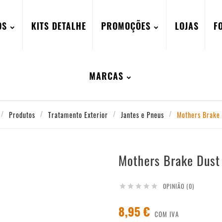
OS
KITS DETALHE
PROMOÇÕES
LOJAS
F
MARCAS
Produtos
Tratamento Exterior
Jantes e Pneus
Mothers Brake 
Mothers Brake Dust
OPINIÃO (0)





8,95 €
COM IVA