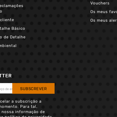
Vouchers
Reclamações
co
Os meus fav
cliente
Os meus aler
talhe Básico
o de Detalhe
mbiental
TTER
SUBSCREVER
celar a subscrição a
momento. Para tal,
a nossa informação de
a política de privacidade.