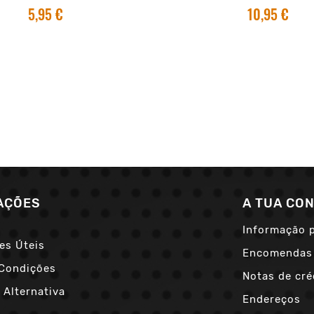
5,95 €
10,95 €
AÇÕES
A TUA CO
Informação 
es Úteis
Encomendas
Condições
Notas de cré
 Alternativa
Endereços
s