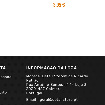
3,95 €
NTA
INFORMAÇÃO DA LOJA
Morada: Detail Store® de Ricardo
pessoal
Patrão
Rua António Bentes nº 44 Loja 3
3030-487 Coimbra
dito
Portugal
Email :
geral@detailstore.pt