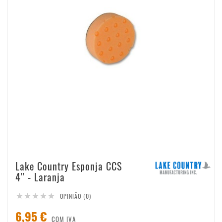
Lake Country Esponja CCS
4'' - Laranja
OPINIÃO (0)





6,95 €
COM IVA