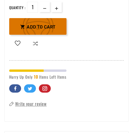
QUANTITY :

ADD TO CART
10
Hurry Up Only
Items Left Items
Write your review