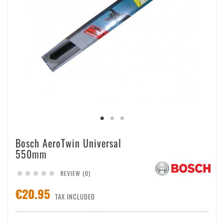
Bosch AeroTwin Universal
550mm
REVIEW (0)





€20.95
TAX INCLUDED