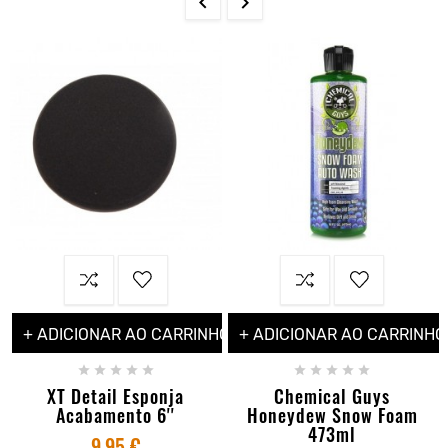


+ ADICIONAR AO CARRINHO
+ ADICIONAR AO CARRINHO










XT Detail Esponja
Chemical Guys
Acabamento 6''
Honeydew Snow Foam
473ml
9,95 €