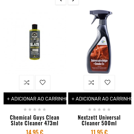
+ ADICIONAR AO CARRINHO
+ ADICIONAR AO CARRINHO










Chemical Guys Clean
Nextzett Universal
Slate Cleaner 473ml
Cleaner 500ml
14,95 €
11,95 €