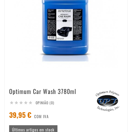
Optimum Car Wash 3780ml
OPINIÃO (0)





39,95 €
COM IVA
Últimos artigos em stock