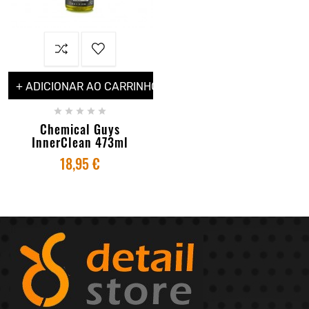
+ ADICIONAR AO CARRINHO





Chemical Guys
InnerClean 473ml
18,95 €