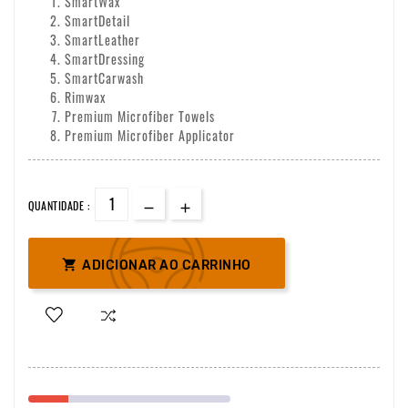
SmartWax
SmartDetail
SmartLeather
SmartDressing
SmartCarwash
Rimwax
Premium Microfiber Towels
Premium Microfiber Applicator
QUANTIDADE :

ADICIONAR AO CARRINHO