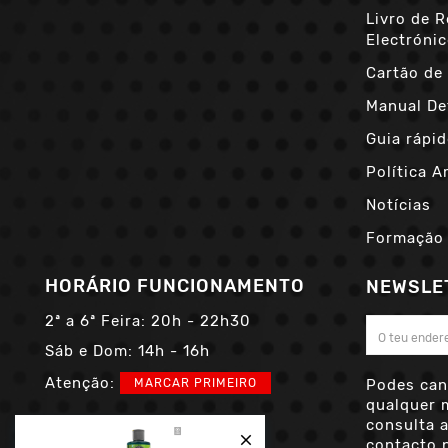
Livro de 
Electróni
Cartão de 
Manual De
Guia rápid
Política A
Notícias
Formação
HORÁRIO FUNCIONAMENTO
NEWSLE
2ª a 6ª Feira:
20h - 22h30
Sáb e Dom:
14h - 16h
Atenção:
MARCAR PRIMEIRO
Podes can
qualquer 
consulta 

contacto n