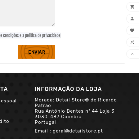



e condições e a política de privacidade

ENVIAR

NTA
INFORMAÇÃO DA LOJA
Morada: Detail Store® de Ricardo
pessoal
Patrão
Rua António Bentes nº 44 Loja 3
3030-487 Coimbra
dito
Portugal
Email :
geral@detailstore.pt