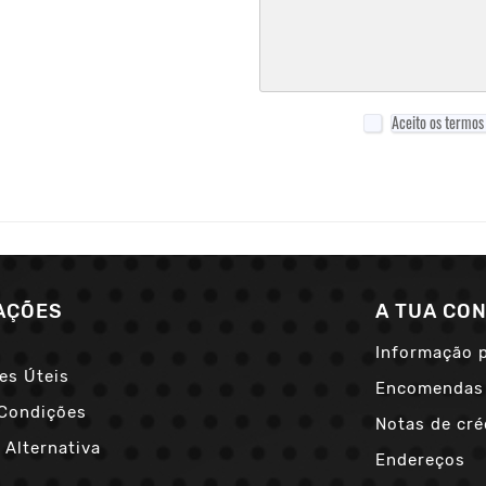
Aceito os termos 
AÇÕES
A TUA CO
Informação 
es Úteis
Encomendas
Condições
Notas de cré
 Alternativa
Endereços
s