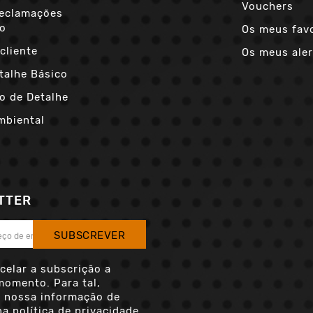
Vouchers
Reclamações
co
Os meus fav
cliente
Os meus aler
talhe Básico
o de Detalhe
mbiental
TTER
SUBSCREVER
celar a subscrição a
momento. Para tal,
a nossa informação de
a política de privacidade.