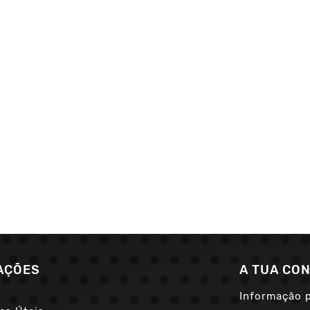
AÇÕES
A TUA CO
Informação 