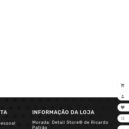



NTA
INFORMAÇÃO DA LOJA

Morada: Detail Store® de Ricardo
pessoal
Patrão