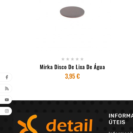
+ ADICIONAR AO CARRINHO





Mirka Disco De Lixa De Água
3,95 €
INFORM
ÚTEIS