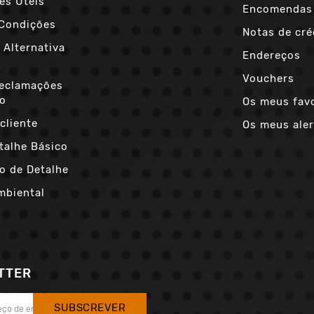
es Úteis
Encomendas
Condições
Notas de cré
 Alternativa
Endereços
s
Vouchers
Reclamações
co
Os meus fav
cliente
Os meus aler
talhe Básico
o de Detalhe
mbiental
TTER
SUBSCREVER